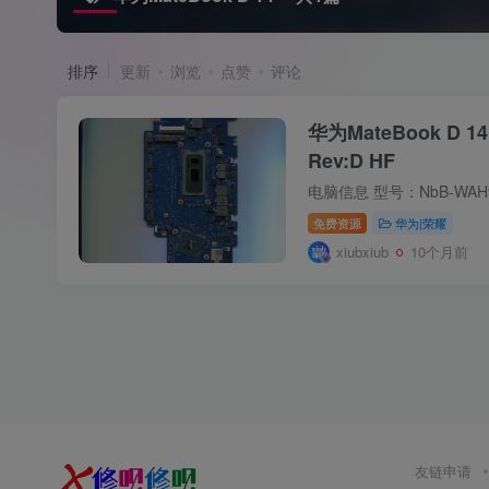
排序
更新
浏览
点赞
评论
华为MateBook D 
Rev:D HF
免费资源
华为|荣耀
xiubxiub
10个月前
友链申请