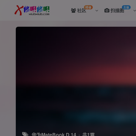
维修
主板
社区
扫描图
华为MateBook D 14
共1篇