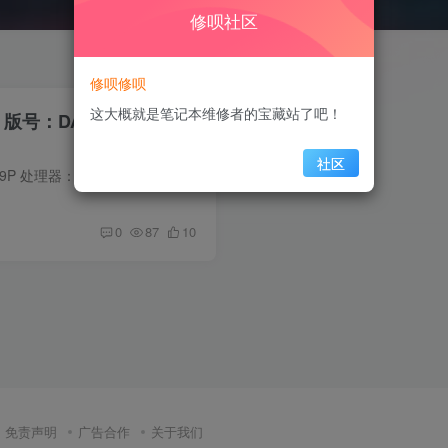
修呗社区
修呗修呗
这大概就是笔记本维修者的宝藏站了吧！
14 版号：DAH98MMB8D0
社区
电脑信息 型号：NbB-WAH9P ‌处理器‌：第十代英特尔酷睿i5-10210U ‌显卡‌：NVIDIA GeForce MX250独立显卡，显存2GB 缩略图 在线预览超清图 主板正面图主板反面图 下载超清图
0
87
10
免责声明
广告合作
关于我们