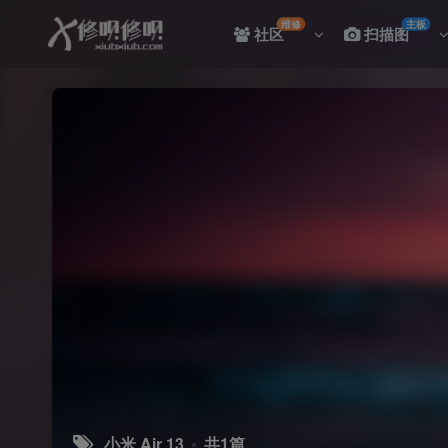
维修
主板
社区
扫描图
小米 Air 13
共1篇