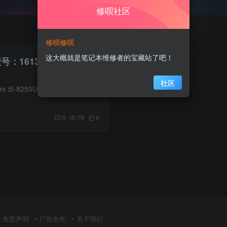
修呗社区
修呗修呗
这大概就是笔记本维修者的宝藏站了吧！
型号：161301-FC 版号：
社区
电脑信息 ‌处理器‌：Intel Core i5-8250U 显卡‌：NVIDIA GeForce MX150 2GB GDDR5独立显卡 缩略图 在线预览超清图 主板正面图1主板正面图2主板反面图 下载超清图
0
78
6
免责声明
广告合作
关于我们