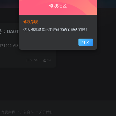
修呗社区
修呗修呗
这大概就是笔记本维修者的宝藏站了吧！
板号：DA0TMAMBAC0
社区
电脑信息 小米171502-AA 171502-AD CPU型号 酷睿 i7-7700HQ显卡 英伟达 GTX 1060 在线预览主板图 1.【缩略图】 2.【超清图在线预览】 图片较大（分辨率：10200*14039；大小均为15MB），如遇到...
0
65
14
免责声明
广告合作
关于我们