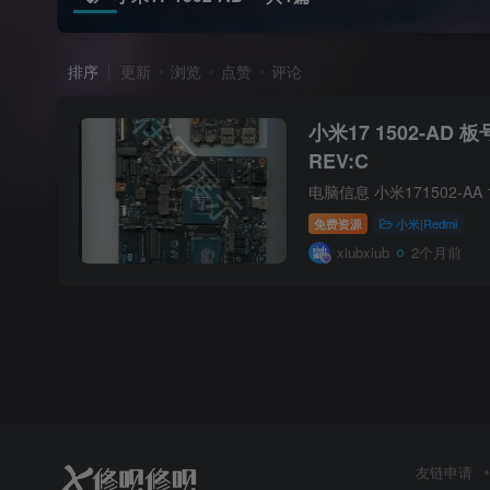
排序
更新
浏览
点赞
评论
小米17 1502-AD 
REV:C
免费资源
小米|Redmi
xiubxiub
2个月前
友链申请