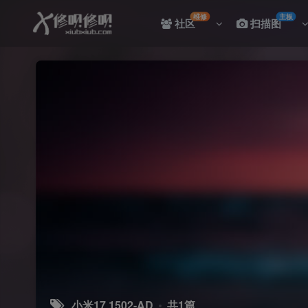
维修
主板
社区
扫描图
小米17 1502-AD
共1篇