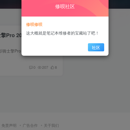
修呗社区
修呗修呗
这大概就是笔记本维修者的宝藏站了吧！
Pro 2022 版号：LA-
社区
电脑信息 宏碁N22C1是暗影骑士擎Pro 2022款游戏本型号，采用硅脂散热系统‌。该机型为中端游戏本，搭载第12代英特尔酷睿处理器及RTX 30系显卡。 宏碁N22C1型号解析 ‌产品定位‌：暗影骑士擎Pro...
0
207
8
免责声明
广告合作
关于我们