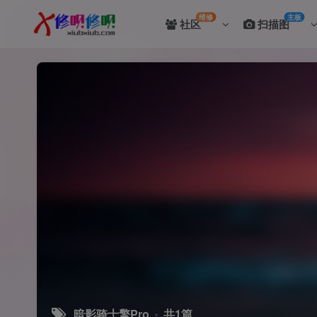
维修
主板
社区
扫描图
暗影骑士擎Pro
共1篇