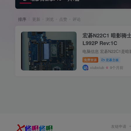
排序
更新
浏览
点赞
评论
宏碁N22C1 暗影骑士擎
L992P Rev:1C
免费资源
宏碁主板
xiubxiub
9个月前
友链申请