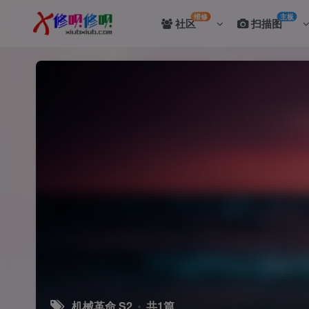
维修
主板
社区
扫描图
机械革命 S2
共1篇