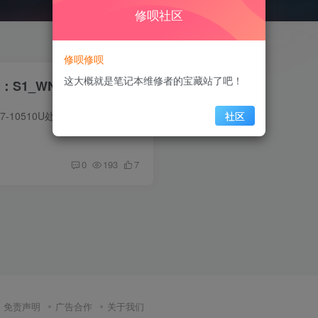
修呗社区
修呗修呗
这大概就是笔记本维修者的宝藏站了吧！
：S1_WN_MAIN_PCB
电脑信息 cpu：Intel Core i7-10510U处理器 显卡：MX350 型号：N17S-G5-A1 缩略图 在线预览超清图 点击下方按钮即可在线查看超清扫描图！图片较大（分辨率：10200*14039；大小均为15MB），如遇...
社区
0
193
7
免责声明
广告合作
关于我们