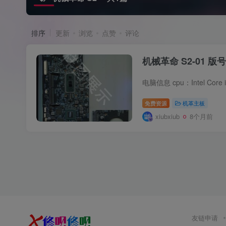
排序
更新
浏览
点赞
评论
机械革命 S2-01 版号
免费资源
机革主板
xiubxiub
8个月前
友链申请