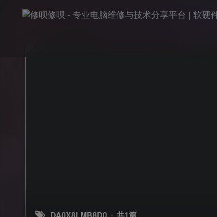
DA0X8LMB8D0
共1篇