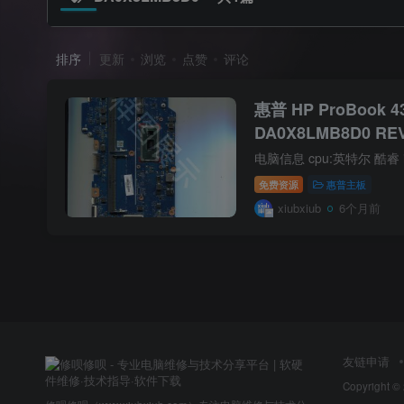
排序
更新
浏览
点赞
评论
惠普 HP ProBook 
DA0X8LMB8D0 RE
免费资源
惠普主板
xiubxiub
6个月前
友链申请
Copyright ©