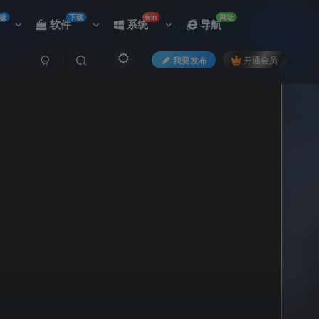
板
下载
win
网址
软件
系统
导航
我要发布
开通会员