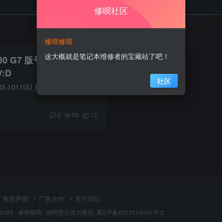
修呗社区
修呗修呗
这大概就是笔记本维修者的宝藏站了吧！
430 G7 版号：
V:D
社区
电脑信息 cpu:英特尔 酷睿 i3-10110U 集成显卡 缩略图 在线预览超清图 点击下方按钮即可在线查看超清扫描图！图片较大（分辨率：10200*14039；大小均为15MB），如遇到加载较慢请耐心等待！也可...
0
55
12
免责声明
广告合作
关于我们
 2025 ·
修呗修呗
· 由
阿里云
强力驱动.
冀ICP备2023014043号-2