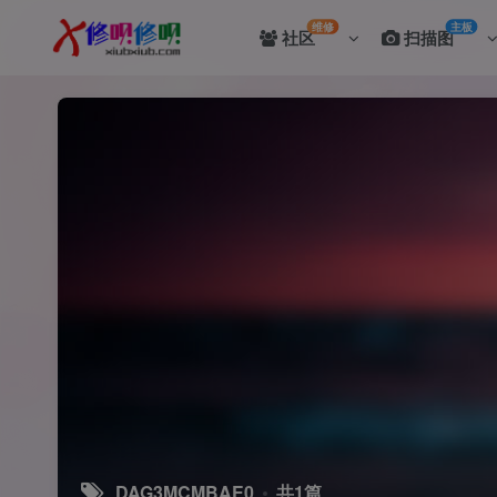
维修
主板
社区
扫描图
DAG3MCMBAE0
共1篇