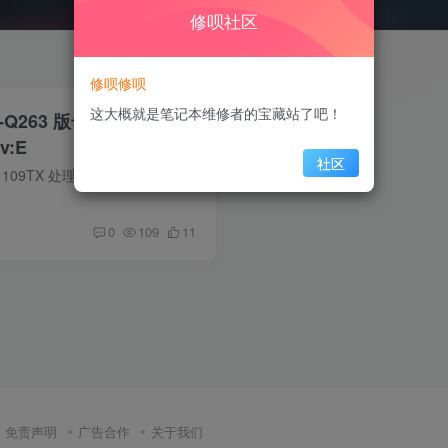
修呗社区
修呗修呗
这大概就是笔记本维修者的宝藏站了吧！
-Q263 版号：
v:E
社区
电脑信息 HP Laptop 16-d1109TX 处理器：英特尔® 酷睿™ i7-12700H 处理器 显卡：NVIDIA® GeForce RTX™ 3050 Ti 缩略图 在线预览超清图 主板正面图1主板正面图2主板反面图1主板反面图2 下载...
0
109
11
免责声明
广告合作
关于我们