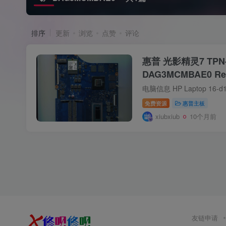
排序
更新
浏览
点赞
评论
惠普 光影精灵7 TPN
DAG3MCMBAE0 Re
免费资源
惠普主板
xiubxiub
10个月前
友链申请