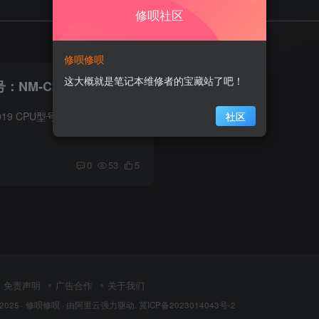
修呗社区
修呗修呗
这大概就是笔记本维修者的宝藏站了吧！
：NM-C221 Rev:2.0
电脑信息 Legion Y7000 2019 CPU型号 第九代智能英特尔酷睿I7-9750H 显卡 NVIDIA GeForce GTX1660TI 在线预览主板图 下方点击--超清图--查看超大图片 【缩略图】【超清图🖼️<--在线预览】...
社区
0
53
5
免责声明
广告合作
关于我们
 2025 ·
修呗修呗
· 由
阿里云
强力驱动.
冀ICP备2023014043号-2