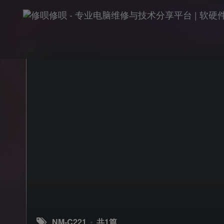
NM-C221
共1篇