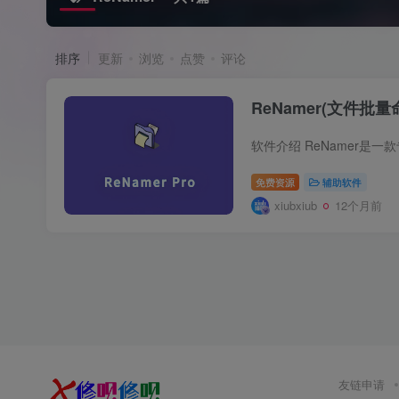
排序
更新
浏览
点赞
评论
ReNamer(文件批
免费资源
辅助软件
xiubxiub
12个月前
友链申请