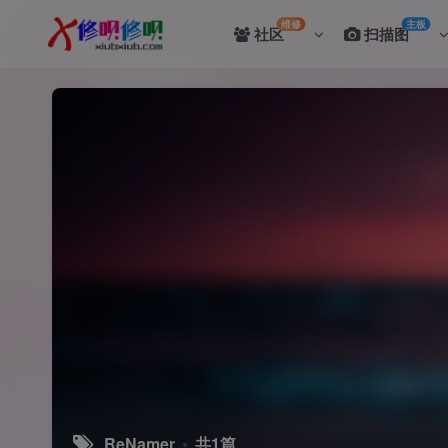
维修
主板
社区
扫描图
ReNamer
共1篇