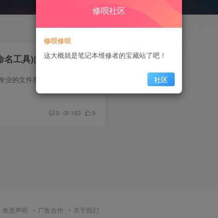
修呗社区
修呗修呗
这大概就是笔记本维修者的宝藏站了吧！
量命名工具)|免安装绿色版
软件介绍 ReNamer是一款专业的文件批量重命名工具，一般默认的文件名是没有规则的，当文件一多想要找其中的一个文件就非常麻烦了，对于图片文件来说更是如此。而ReNamer Pro就可以帮你重新对文...
社区
0
193
9
免责声明
广告合作
关于我们