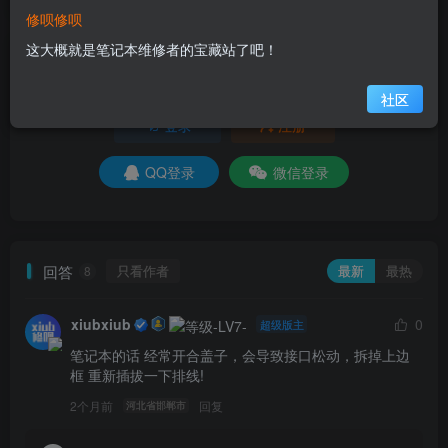
修呗修呗
这大概就是笔记本维修者的宝藏站了吧！
请登录后发表评论
社区
登录
注册
QQ登录
微信登录
回答
只看作者
最新
最热
8
xiubxiub
0
超级版主
笔记本的话 经常开合盖子，会导致接口松动，拆掉上边
框 重新插拔一下排线!
2个月前
回复
河北省邯郸市