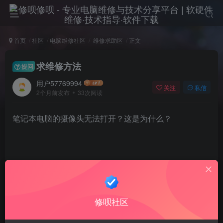
首页
社区
电脑维修社区
维修求助区
正文
求维修方法
提问
用户57769994
关注
私信
2个月前发布
33次阅读
笔记本电脑的摄像头无法打开？这是为什么？
评分
修呗社区
欢迎为Ta评分
分享
收藏