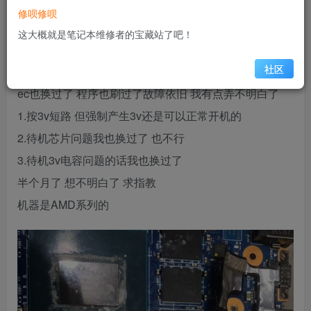
定
修呗修呗
还一个图就是cpu电感处 无论我连接让其待机正常还是
这大概就是笔记本维修者的宝藏站了吧！
待机3v变1v的时候 cpu电感在不开机的时候都是0.8v 供
社区
电附近还有温度
ec也换过了 程序也刷过了故障依旧 我有点弄不明白了
1.按3v短路 但强制产生3v还是可以正常开机的
2.待机芯片问题我也换过了 也不行
3.待机3v电容问题的话我也换过了
半个月了 想不明白了 求指教
机器是AMD系列的