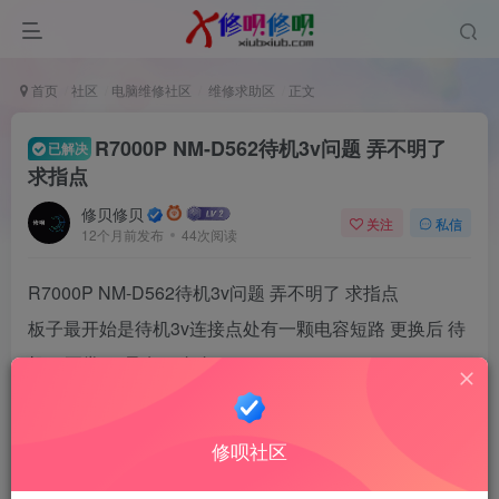
首页
社区
电脑维修社区
维修求助区
正文
R7000P NM-D562待机3v问题 弄不明了
已解决
求指点
修贝修贝
关注
私信
12个月前发布
44次阅读
R7000P NM-D562待机3v问题 弄不明了 求指点
板子最开始是待机3v连接点处有一颗电容短路 更换后 待
机5v正常 3v只有1v左右
主板各电感阻值我打了一遍都还正常
图中我把待机芯片那两个点连接起来 待机3v电感处正常
修呗社区
大概3.2v 开机可以显示 但进不去系统黑屏 或者死机不稳