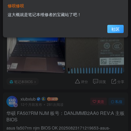
下载
修呗修呗
rar文件 10.5M
这大概就是笔记本维修者的宝藏站了吧！
社区
笔记本BIOS
评分
回复
分享
xiubxiub
关注
私信
12个月前发布
281次阅读
华硕 FA507RM NJM 板号：DANJMMB2AA0 REV:A 主板
BIOS
asus fa507rm njm BIOS OK 20250823171219653-asus-