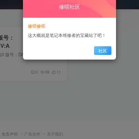
修呗社区
修呗修呗
这大概就是笔记本维修者的宝藏站了吧！
 版号：
V:A
社区
电脑信息 华硕FA507R 天选3 版号：DANJMMB1AA0 REV:A cpu：锐龙7-6800H处理器 显卡：NVIDIA GeForce RTX 3060 在线预览主板图 1.【缩略图】 2.【超清图在线预览】 图片较大（分辨率：10200*14...
0
68
11
免责声明
广告合作
关于我们