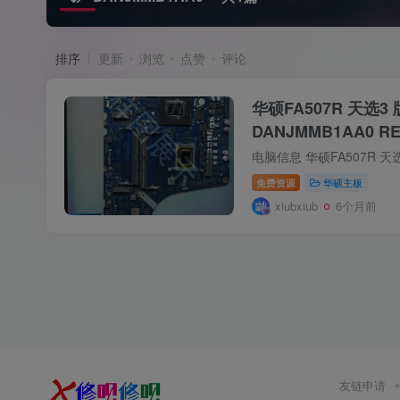
排序
更新
浏览
点赞
评论
华硕FA507R 天选3
DANJMMB1AA0 RE
免费资源
华硕主板
xiubxiub
6个月前
友链申请