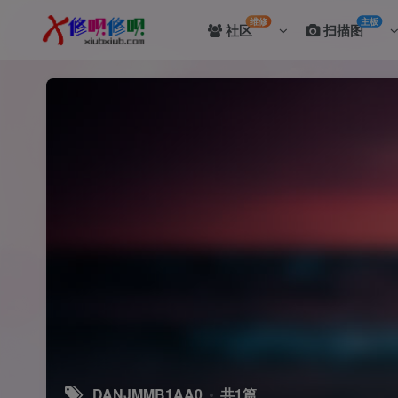
维修
主板
社区
扫描图
DANJMMB1AA0
共1篇