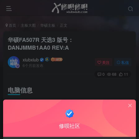
首页
主板大图
华硕主板
正文
华硕FA507R 天选3 版号：
DANJMMB1AA0 REV:A
xiubxiub
关注
私信
6个月前发布
0
68
11
电脑信息
华硕FA507R 天选3 版号：DANJMMB1AA0 REV:A
cpu：锐龙7-6800H处理器
修呗社区
显卡：
NVIDIA GeForce RTX 3060