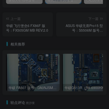
驱动人生-绿色版免安装|一键运行exe
格式工厂5.20-多媒体格式转换工具|免安装绿色版
上一篇
下一篇
华硕 飞行堡垒6 FX86F 版
ASUS 华硕无畏Pro15 型
号：FX505GM MB REV:2.0
号：S5506M 版号：
6050A3553002-MB-A01
相关推荐
华硕 FA507 版号：DA0NJSMBAD0 REV:D
华硕G513R（R9-690
轻点评论
抢沙发