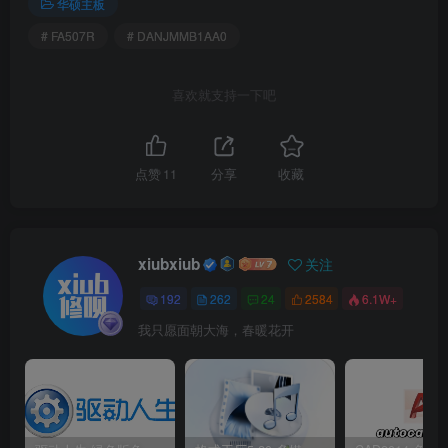
华硕主板
# FA507R
# DANJMMB1AA0
喜欢就支持一下吧
点赞
11
分享
收藏
xiubxiub
关注
192
262
24
2584
6.1W+
我只愿面朝大海，春暖花开