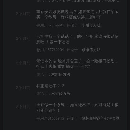
评论于：
各位大佬好，笔记本自己清灰，排线重插后无法开机求助。
重新安装系统试过吗？ 如果试过，那就在某宝
2个月前
买一个型号一样的摄像头装上就好了
@用户57769994
评论于：
求维修方法
只能更换一个试试了，他打不开 应该有报错信
2个月前
息吧 ！发一下看看
@用户57769994
评论于：
求维修方法
笔记本的话 经常开合盖子，会导致接口松动，
2个月前
拆掉上边框 重新插拔一下排线!
评论于：
求维修方法
联想笔记本？？
2个月前
评论于：
求维修方法
重新做一个系统 ，如果还不行，只可能是主板
2个月前
问题导致的！
@用户61008945
评论于：
鼠标和键盘间歇性失灵