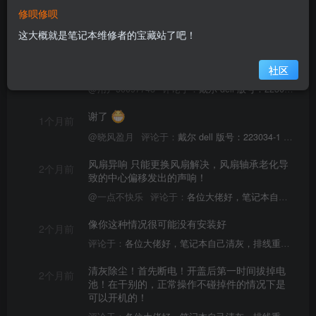
修呗修呗
帖子
192
文章
262
评论
24
收藏
0
商品
1
板块
7
这大概就是笔记本维修者的宝藏站了吧！
这个网站准备放弃了，目前在开发新站！ 图纸
4天前
点位免费下载
社区
@用户50097748
评论于：
戴尔 dell 版号：223034-1 点位图
谢了
1个月前
@晓风盈月
评论于：
戴尔 dell 版号：223034-1 点位图
风扇异响 只能更换风扇解决，风扇轴承老化导
2个月前
致的中心偏移发出的声响！
@一点不快乐
评论于：
各位大佬好，笔记本自己清灰，排线重插后无法开机求助。
像你这种情况很可能没有安装好
2个月前
评论于：
各位大佬好，笔记本自己清灰，排线重插后无法开机求助。
清灰除尘！首先断电！开盖后第一时间拔掉电
2个月前
池！在干别的，正常操作不碰掉件的情况下是
可以开机的！