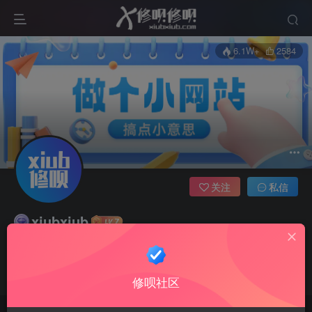
6.1W+
2584
关注
私信
xiubxiub
14枚徽章
修呗专家
河北省邯郸市
管理员
超级版主
担忧不会清空明日的烦恼，它只会丧失今日的勇气
修呗社区