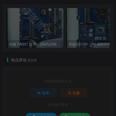
华硕 FA507 版号：DA0NJSMBAD0 REV:D
华硕G513R（R9-690
轻点评论
抢沙发
请登录后发表评论
登录
注册
社交账号登录