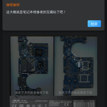
显卡：GTX 1060（6GB显存）
修呗修呗
这大概就是笔记本维修者的宝藏站了吧！
在线预览主板图
社区
1.【缩略图】