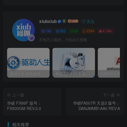
xiubxiub
关注
192
262
24
2584
6.1W+
不怕万人阻挡，只怕自己投降
驱动人生-绿色版免安装|一键运行exe
格式工厂5.20-多媒体格式转换工具|免安装绿色版
上一篇
下一篇
华硕 FX86F 版号：
华硕FA507R 天选3 版号：
FX505GM REV:2.0
DANJMMB1AA0 REV:A
相关推荐