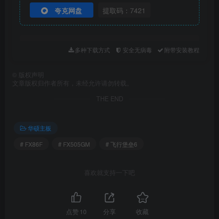
夸克网盘
提取码：7421
多种下载方式
安全无病毒
附带安装教程
©
版权声明
文章版权归作者所有，未经允许请勿转载。
THE END
华硕主板
# FX86F
# FX505GM
# 飞行堡垒6
喜欢就支持一下吧
点赞
10
分享
收藏