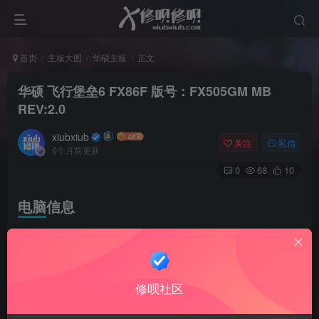
首页
主板大图
华硕主板
正文
华硕 飞行堡垒6 FX86F 版号：FX505GM MB
REV:2.0
xiubxiub
关注
私信
6个月前更新
0
68
10
电脑信息
华硕 飞行堡垒6 FX86F 版号：FX505GM MB REV:2.0
cpu：i7-8750H（六核十二线程，主频2.2GHz，最高睿频
修呗社区
4.1GHz）