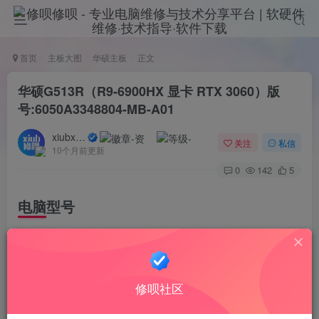
首页
主板大图
华硕主板
正文
华硕G513R（R9-6900HX 显卡 RTX 3060）版
号:6050A3348804-MB-A01
xiubxiub
关注
私信
10个月前更新
0
142
5
电脑型号
华硕G513R-华硕玩家国度(ROG)魔霸新锐
G513R_MV_VGT
修呗社区
（R9-6900HX 显卡 RTX 3060）版号:6050A3348804-MB-