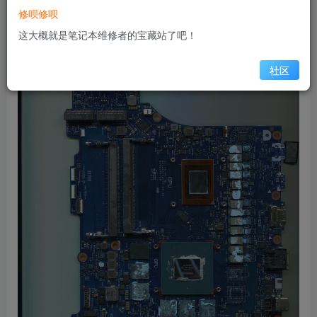
A01
修呗修呗
这大概就是笔记本维修者的宝藏站了吧！
样图展示（缩略图）
社区