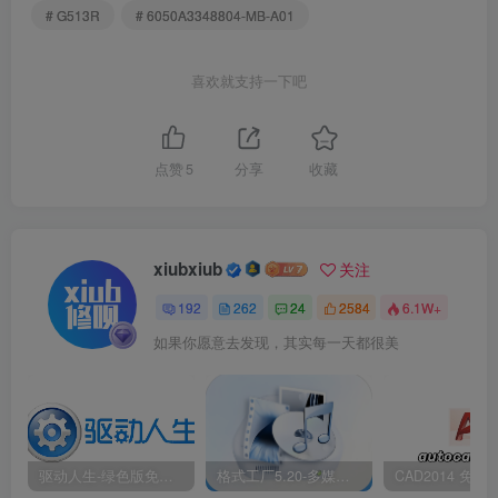
# G513R
# 6050A3348804-MB-A01
喜欢就支持一下吧
点赞
5
分享
收藏
xiubxiub
关注
192
262
24
2584
6.1W+
如果你愿意去发现，其实每一天都很美
驱动人生-绿色版免安装|一键运行exe
格式工厂5.20-多媒体格式转换工具|免安装绿色版