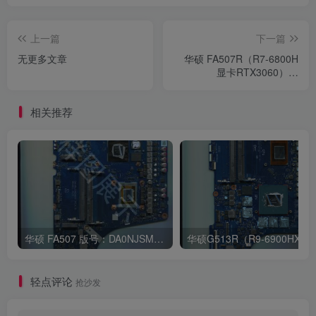
上一篇
下一篇
无更多文章
华硕 FA507R（R7-6800H
显卡RTX3060）版
号:DANJMMB2AA0 REV:A
相关推荐
华硕 FA507 版号：DA0NJSMBAD0 REV:D
华硕G513R（R9-690
轻点评论
抢沙发