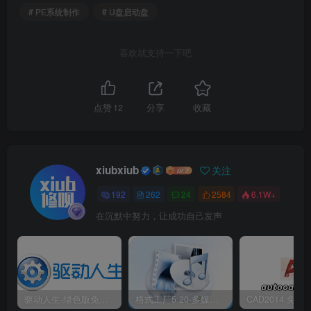
# PE系统制作
# U盘启动盘
喜欢就支持一下吧
点赞
12
分享
收藏
xiubxiub
关注
192
262
24
2584
6.1W+
在沉默中努力，让成功自己发声
驱动人生-绿色版免安装|一键运行exe
格式工厂5.20-多媒体格式转换工具|免安装绿色版