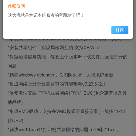
* 首次进入系统以后，会自动激活系统和OFFICE
修呗修呗
* 集成最新DX9.0C 2005/2008/2010/2012/2013/2015/2022运
这大概就是笔记本维修者的宝藏站了吧！
行库支持文件
* 创建宽带连接快捷方式，方便宽带ADSL拨号用户。
社区
*系统集成.NET Framework 3.5 完美支持CAD等软件安装
*安装共享组件，实现局域网互访,支持XP,Win7
*保留触摸键盘功能，修复上个版本IE下载文件后无法打开的
问题
*精简windows defender，关闭防火墙，关闭系统更新。
*集成网络上最全最高兼容的万能驱动v7.23.612.1
*修复无法安装打印机或者网络打印机 BUG(包含惠普以及其
他品牌)
*集成VMD驱动，支持在VMD模式下直接安装(一般指11-13
代CPU)
*解决win10,win11打印机共享报错的问题（709和11b）。