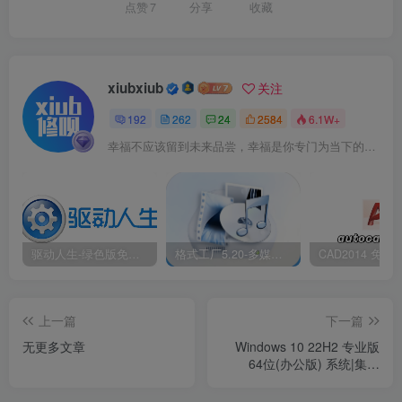
点赞
7
分享
收藏
xiubxiub
关注
192
262
24
2584
6.1W+
幸福不应该留到未来品尝，幸福是你专门为当下的自己所准备的
驱动人生-绿色版免安装|一键运行exe
格式工厂5.20-多媒体格式转换工具|免安装绿色版
上一篇
下一篇
无更多文章
Windows 10 22H2 专业版
64位(办公版) 系统|集成
Office2024