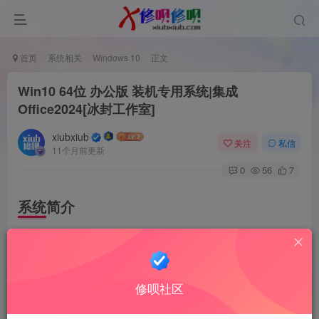
首页
系统相关
Windows 10
正文
Win10 64位 办公版 装机专用系统|集成
Office2024
[冰封工作室]
xiubxiub
关注
私信
11个月前更新
0
56
7
系统简介
*本系统采取最新Win10最新版本22H2,版本号：19045.5965
* 集成全套运行库和系统控件、系统完整.
* 支持4K对齐 可自动更新 应用商店完美运行
修呗社区
* 通过正版验证，采用全新部署技术进行封装。