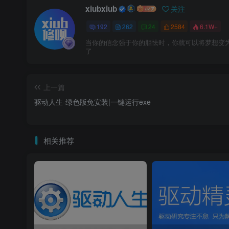
xiubxiub
关注
192
262
24
2584
6.1W+
当你的信念强于你的胆怯时，你就可以将梦想变
了
上一篇
驱动人生-绿色版免安装|一键运行exe
相关推荐