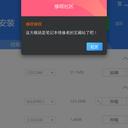
修呗社区
修呗修呗
这大概就是笔记本维修者的宝藏站了吧！
社区