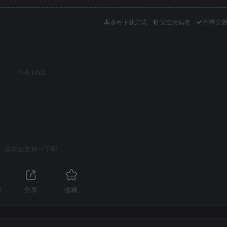
多种下载方式
安全无病毒
附带安
THE END
喜欢就支持一下吧
2
分享
收藏