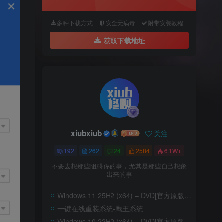
多种下载方式
安全无病毒
附带安装教程
获取下载地址
xiubxiub
关注
192
262
24
2584
6.1W+
不要去想那些阻碍你的事，尤其是那些自己想象
出来的事
Windows 11 25H2 (x64) – DVD[官方原版ISO]–含家庭版
一键在线重装系统-鹰王系统
Windows 10 22H2 (x64) – DVD[官方原版ISO]-含家庭版