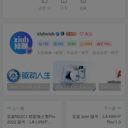
点赞
10
分享
收藏
xiubxiub
关注
192
262
24
2584
6.1W+
人生就像一杯茶，不会苦一辈子，但总会苦一阵子
驱动人生-绿色版免安装|一键运行exe
格式工厂5.20-多媒体格式转换工具|免安装绿色版
上一篇
下一篇
宏碁N22C1 暗影骑士擎Pro
宏碁 acer 版号：LA-K891P
2022 版号：LA-L992P
Rev:1.0
Rev:1C