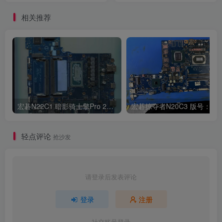
相关推荐
宏碁N22C1 暗影骑士擎Pro 2022 版号：LA-L992P Rev:1C
宏碁
轻点评论
抢沙发
请登录后发表评论
登录
注册
社交账号登录