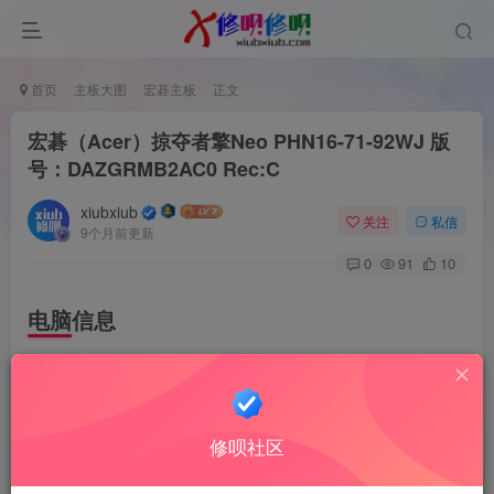
首页
主板大图
宏碁主板
正文
宏碁（Acer）掠夺者擎Neo PHN16-71-92WJ 版
号：DAZGRMB2AC0 Rec:C
xiubxiub
关注
私信
9个月前更新
0
91
10
电脑信息
宏碁（Acer）掠夺者擎Neo PHN16-71-92WJ
型号：N22Q22
修呗社区
处理器：Intel i5-13500HX（13代酷睿，DDR5内存）