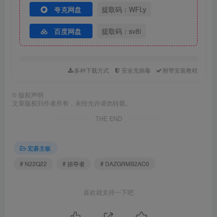
夸克网盘
提取码：WFLy
百度网盘
提取码：sv8i
多种下载方式
安全无病毒
附带安装教程
©
版权声明
文章版权归作者所有，未经允许请勿转载。
THE END
宏碁主板
# N22Q22
# 掠夺者
# DAZGRMB2AC0
喜欢就支持一下吧