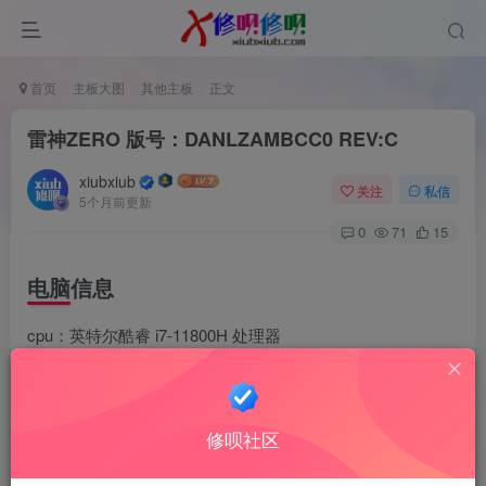
首页
主板大图
其他主板
正文
雷神ZERO 版号：DANLZAMBCC0 REV:C
xiubxiub
关注
私信
5个月前更新
0
71
15
电脑信息
cpu：英特尔酷睿 i7-11800H 处理器
显卡：NVIDIA GeForce RTX 3070 Laptop GPU
在线预览主板图
修呗社区