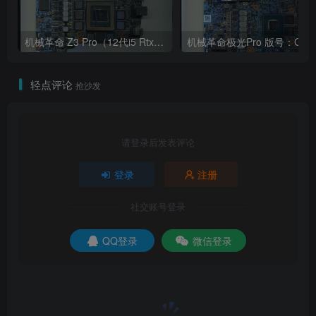
机械革命 Z3 Pro（12代i5 Rtx3060）版号:GS5AG0V V1.1
轻点评论
抢沙发
请登录后发表评论
登录
注册
社交账号登录
QQ登录
微信登录