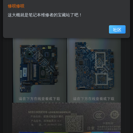
在线预览主板图
修呗修呗
这大概就是笔记本维修者的宝藏站了吧！
1.【缩略图】
社区