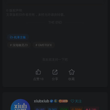
©
版权声明
文章版权归作者所有，未经允许请勿转载。
THE END
机革主板
# 深海幽灵Z3
# GM5TGFX
喜欢就支持一下吧
点赞
13
分享
收藏
xiubxiub
关注
192
262
24
2584
6.1W+