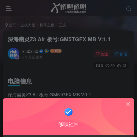
首页
主板大图
机革主板
正文
深海幽灵Z3 Air 板号:GM5TGFX MB V:1.1
xiubxiub
关注
私信
2个月前更新
0
50
13
电脑信息
深海幽灵Z3 Air 板号:GM5TGFX MB V:1.1
CPU：Intel Core i7-11800H
修呗社区
显卡：RTX 3050 Ti