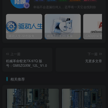
幸福不会遗漏任何人，迟早有一天它会找到你
驱动人生-绿色版免安装|一键运行exe
格式工厂5.20-多媒体格式转换工具|免安装绿色版
上一篇
下一篇
机械革命蛟龙7X-97Q 版
无更多文章
号：GM5ZGXW_12L_V1.0
相关推荐