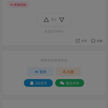
维修经验
bios也是掉电 ，3060显卡 AMD的U 重植U 换过U故障
一样
评分
欢迎为Ta评分
分享
收藏
请登录后发表评论
登录
注册
QQ登录
微信登录