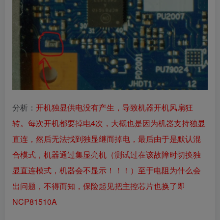
分析：
开机独显供电没有产生，导致机器开机风扇狂
转。每次开机都要掉电4次，大概也是因为机器支持独显
直连，然后无法找到独显继而掉电，最后由于是默认混
合模式，机器通过集显亮机（测试过在该故障时切换独
显直连模式，机器会不显示！！！）至于电阻为什么会
出问题，不得而知，保险起见把主控芯片也换了即
NCP81510A