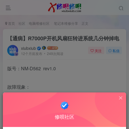
首页
社区
电脑维修社区
笔记本维修分享
正文
【通病】R7000P开机风扇狂转进系统几分钟掉电
xiubxiub
关注
私信
12个月前发布
249次阅读
版号：NM-D562 rev1.0
故障现象：
开机风扇狂转，并且每次都需要掉电4次才可亮机，
进系统几分钟后掉电，设备管理器，显卡感叹号，集显
修呗社区
应该是正常的，故障的是独显。