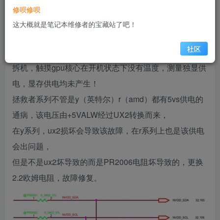
修呗修呗
开机进bios也会掉电，显卡3060 cpu r7 5800h
这大概就是笔记本维修者的宝藏站了吧！
电流：开机0.8a-1.2a-1.5a亮屏（正常亮屏电流在2A以
社区
上)，初步判断独显电流没有出来
拆机，触摸gpu核心在开机状态下没有温度，测量独显供
电，显存供电均未产生！
拯救者系列不管是y（英特尔）r（amd）都有5vs供电的
通病，该电压由+5VALW经过UX2转换而来，
在y系列，ux2损坏会导致该故障，在r系列上也是该供电
会出问题，
但是不是ux2坏导致的而是PR2006电阻坏导致的，更换
2.2欧姆电阻，故障修复。