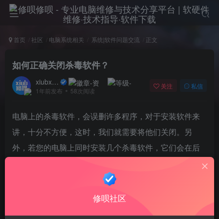
首页
社区
电脑系统相关
系统|软件问题交流
正文
如何正确关闭杀毒软件？
xiubxiub
关注
私信
1年前发布
58次阅读
电脑上的杀毒软件，会误删许多程序，对于安装软件来
讲，十分不方便，这时，我们就需要将他们关闭。另
外，若您的电脑上同时安装几个杀毒软件，它们会在后
台打架，让您的电脑很卡很卡。本期教程主要演示如何
正确关闭杀毒软件。
第三方杀毒软件关闭方法？
修呗社区
常见的第三方杀毒软件有：腾讯电脑管家，火绒安全卫