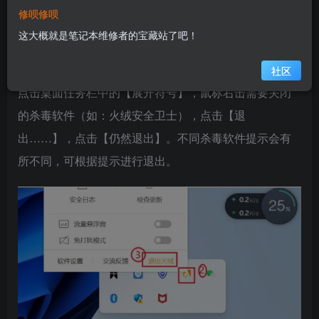
士、华硕、华为、联想……电脑管家，360、百度安、
修呗修呗
2345……安全卫士，360杀毒，金山毒霸等等。
这大概就是笔记本维修者的宝藏站了吧！
关闭方法演示
社区
点击桌面任务栏中的【展开符号】，鼠标右击需要关闭
的杀毒软件（如：火绒安全卫士），点击【退
出……】，点击【仍然退出】。不同杀毒软件提示会有
所不同，可根据提示进行退出。