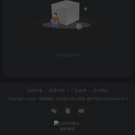
温馨提示：若您电脑上安装了第三方杀毒软件（如：火
绒、迈克菲等），Windows defender将处于禁用状态，
没有回复内容
只需关闭第三方杀毒软件即可，无需关闭Windows
defender。
友链申请
免责声明
广告合作
关于我们
Copyright © 2025 ·
修呗修呗
· 由
阿里云
强力驱动.
冀ICP备2023014043号-2