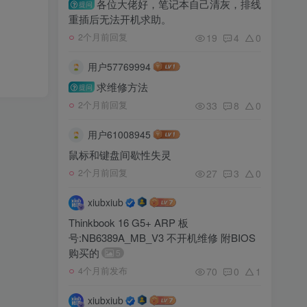
各位大佬好，笔记本自己清灰，排线
提问
重插后无法开机求助。
19
4
0
2个月前回复
用户57769994
求维修方法
提问
33
8
0
2个月前回复
用户61008945
鼠标和键盘间歇性失灵
27
3
0
2个月前回复
xiubxiub
Thinkbook 16 G5+ ARP 板
号:NB6389A_MB_V3 不开机维修 附BIOS
购买的
5
70
0
1
4个月前发布
xiubxiub