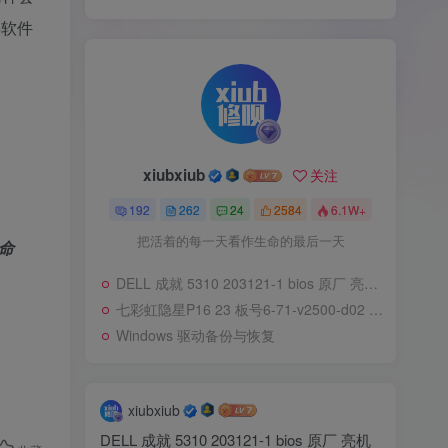
毒软件
。
xiubxiub
关注
。
192
262
24
2584
6.1W+
把活着的每一天看作生命的最后一天
命
DELL 成就 5310 203121-1 bios 原厂 亮机快
七彩虹隐星P16 23 板号6-71-v2500-d02 淘宝买Bios
Windows 驱动备份与恢复
xiubxiub
DELL 成就 5310 203121-1 bios 原厂 亮机