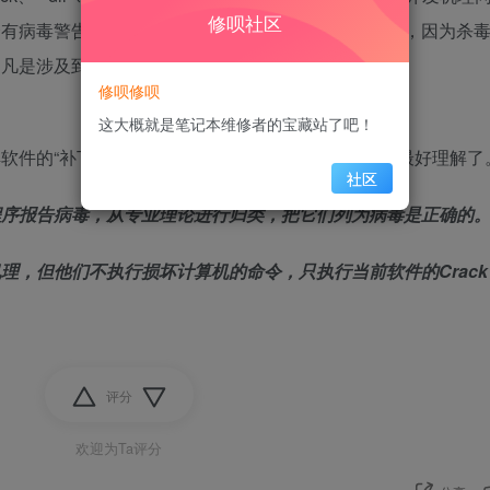
修呗社区
会有病毒警告。有些杀毒软件也会彼此认为对方是病毒，因为杀
，凡是涉及到病毒机理的程序也会报病毒。
修呗修呗
这大概就是笔记本维修者的宝藏站了吧！
软件的“补丁、注册机、激活工具等”列为病毒，这个最好理解了
社区
程序报告病毒，从专业理论进行归类，把它们列为病毒是正确的
机理，
但他们不执行损坏计算机的命令，只执行当前软件的Crack
评分
欢迎为Ta评分