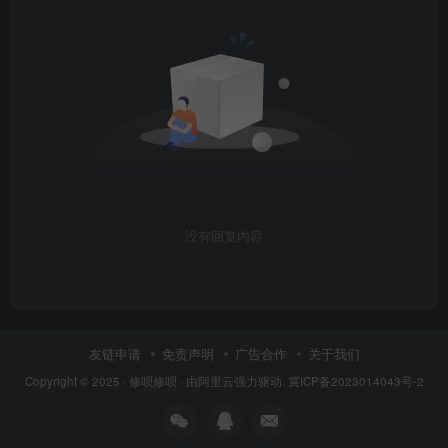
没有回复内容
友链申请
免责声明
广告合作
关于我们
查点位图发现是去往风扇的12V,后级
Copyright © 2025 ·
修呗修呗
· 由
阿里云
强力驱动.
冀ICP备2023014043号-2
只去往风扇，没有其他的