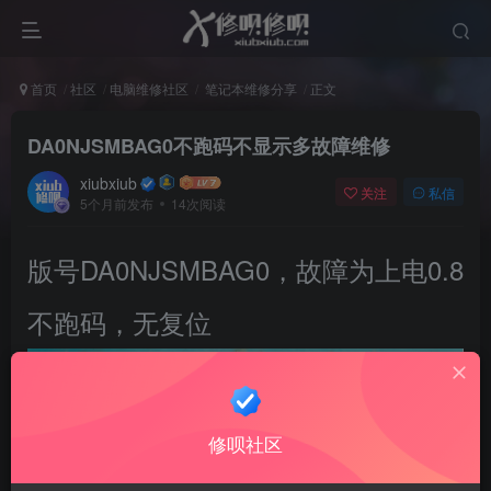
首页
社区
电脑维修社区
笔记本维修分享
正文
DA0NJSMBAG0不跑码不显示多故障维修
xiubxiub
关注
私信
5个月前发布
14次阅读
版号DA0NJSMBAG0，故障为上电0.8
不跑码，无复位
修呗社区