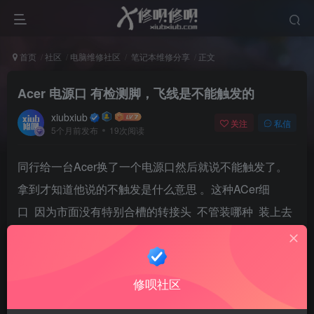
首页
社区
电脑维修社区
笔记本维修分享
正文
Acer 电源口 有检测脚，飞线是不能触发的
xiubxiub
关注
私信
5个月前发布
19次阅读
同行给一台Acer换了一个电源口然后就说不能触发了。
拿到才知道他说的不触发是什么意思 。这种ACer细
口 因为市面没有特别合槽的转接头 不管装哪种 装上去
都很松垮。维修的时候很容易掉下来。有些朋友会从电
源口后面焊线来维修。然而这是不行的。这种 小细口虽
然没有中间针 但是它有检测脚 。从后面飞线是不能触发
修呗社区
的。还是要从外面插转接头