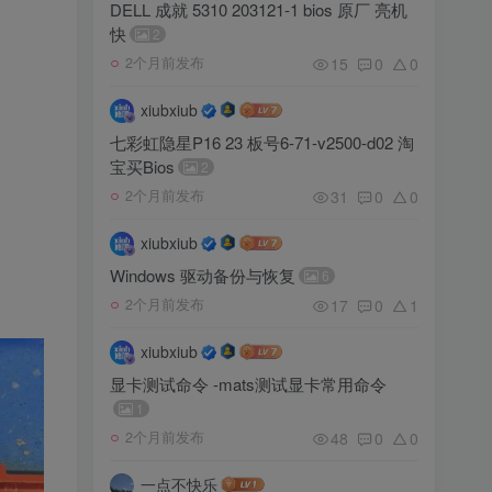
DELL 成就 5310 203121-1 bios 原厂 亮机
快
2
15
0
0
2个月前发布
xiubxiub
七彩虹隐星P16 23 板号6-71-v2500-d02 淘
宝买Bios
2
31
0
0
2个月前发布
xiubxiub
Windows 驱动备份与恢复
6
17
0
1
2个月前发布
xiubxiub
显卡测试命令 -mats测试显卡常用命令
1
48
0
0
2个月前发布
一点不快乐