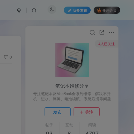
我要发布
开通会员
4人已关注
0
笔记本维修分享
专注笔记本及MacBook全系列维修，解决不开
机、进水、碎屏、电池续航、系统崩溃等问题
发布
关注
帖子
互动
阅读
93
8
4797