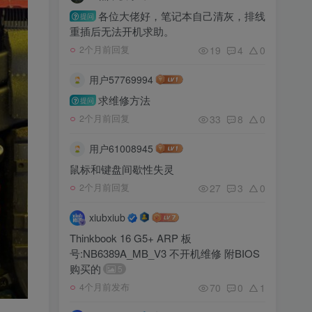
各位大佬好，笔记本自己清灰，排线
提问
重插后无法开机求助。
19
4
0
2个月前回复
用户57769994
求维修方法
提问
33
8
0
2个月前回复
用户61008945
鼠标和键盘间歇性失灵
27
3
0
2个月前回复
xiubxiub
Thinkbook 16 G5+ ARP 板
号:NB6389A_MB_V3 不开机维修 附BIOS
购买的
5
70
0
1
4个月前发布