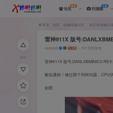
维修
主板
社区
扫描图
首页
社区
电脑维修社区
笔记本维修分
雷神911X 版号:DANLXB
xiubxiub
5个月前发布
评分
雷神911X 版号:DANLXBMB8C0 
貌似通病！修过两个同样问题，CPU供
如图