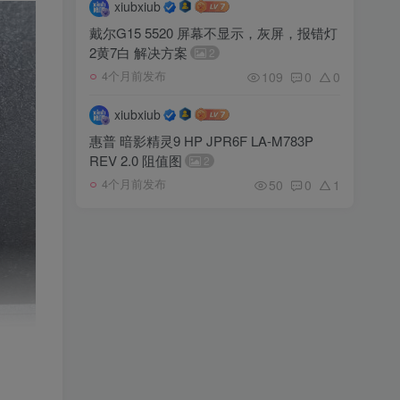
xiubxiub
戴尔G15 5520 屏幕不显示，灰屏，报错灯
2黄7白 解决方案
2
109
0
0
4个月前发布
xiubxiub
惠普 暗影精灵9 HP JPR6F LA-M783P
REV 2.0 阻值图
2
50
0
1
4个月前发布