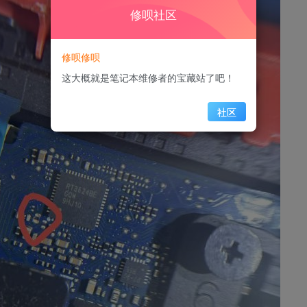
修呗社区
修呗修呗
这大概就是笔记本维修者的宝藏站了吧！
社区