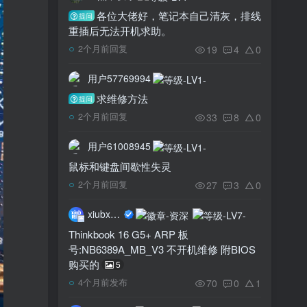
各位大佬好，笔记本自己清灰，排线
提问
重插后无法开机求助。
19
4
0
2个月前回复
用户57769994
求维修方法
提问
33
8
0
2个月前回复
用户61008945
鼠标和键盘间歇性失灵
27
3
0
2个月前回复
xiubxiub
Thinkbook 16 G5+ ARP 板
号:NB6389A_MB_V3 不开机维修 附BIOS
购买的
5
70
0
1
4个月前发布