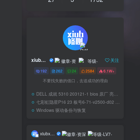
xiubxiub
关注
192
262
24
2584
6.1W+
不要找失败的借口，去追成功的理由
DELL 成就 5310 203121-1 bios 原厂 亮机快
七彩虹隐星P16 23 板号6-71-v2500-d02 淘宝买Bios
Windows 驱动备份与恢复
xiubxiub