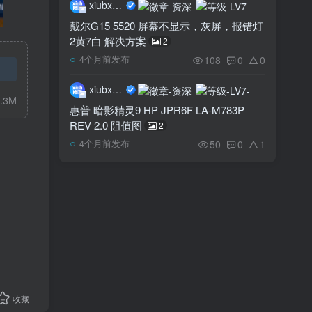
xiubxiub
戴尔G15 5520 屏幕不显示，灰屏，报错灯
2黄7白 解决方案
2
108
0
0
4个月前发布
xiubxiub
.3M
惠普 暗影精灵9 HP JPR6F LA-M783P
REV 2.0 阻值图
2
50
0
1
4个月前发布
收藏