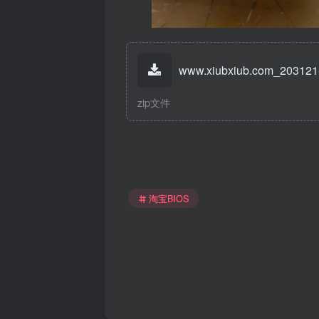
www.xiubxiub.com_203121-
zip文件
淘宝BIOS