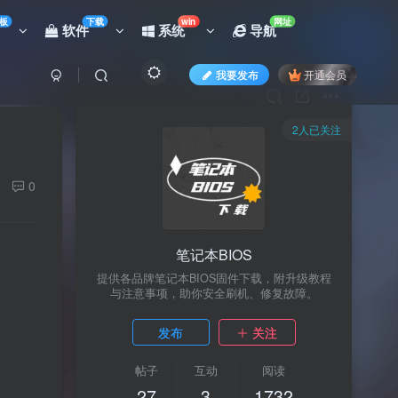
板
下载
win
网址
软件
系统
导航
我要发布
开通会员
2人已关注
0
笔记本BIOS
提供各品牌笔记本BIOS固件下载，附升级教程
与注意事项，助你安全刷机、修复故障。
发布
关注
帖子
互动
阅读
27
3
1732