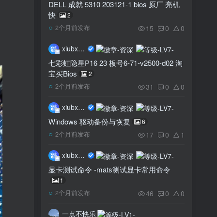
DELL 成就 5310 203121-1 bios 原厂 亮机
快
2
15
0
0
2个月前发布
xiubxiub
七彩虹隐星P16 23 板号6-71-v2500-d02 淘
宝买Bios
2
31
0
0
2个月前发布
xiubxiub
Windows 驱动备份与恢复
6
17
0
1
2个月前发布
xiubxiub
显卡测试命令 -mats测试显卡常用命令
1
46
0
0
2个月前发布
一点不快乐