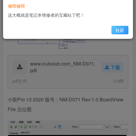
修呗修呗
这大概就是笔记本维修者的宝藏站了吧！
社区
www.xiubxiub.com_NM-D071.
下载
pdf
pdf文件
2.9M
小新Pro 13 2020 版号：NM-D071 Rev:1.0 BoardView
File 点位图