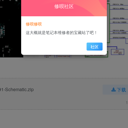
修呗社区
修呗修呗
这大概就是笔记本维修者的宝藏站了吧！
社区
1-Schematic.zip
下载
1