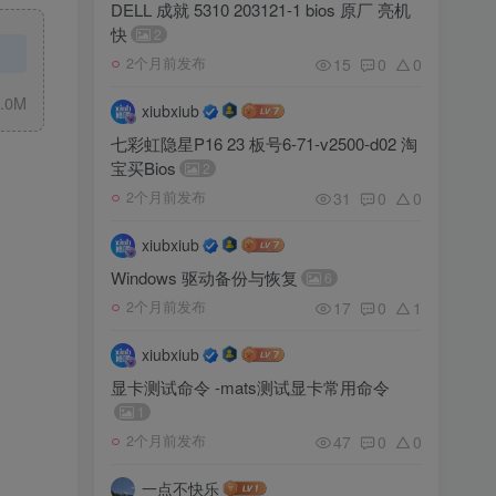
DELL 成就 5310 203121-1 bios 原厂 亮机
快
2
15
0
0
2个月前发布
.0M
xiubxiub
七彩虹隐星P16 23 板号6-71-v2500-d02 淘
宝买Bios
2
31
0
0
2个月前发布
xiubxiub
Windows 驱动备份与恢复
6
17
0
1
2个月前发布
xiubxiub
显卡测试命令 -mats测试显卡常用命令
1
47
0
0
2个月前发布
一点不快乐