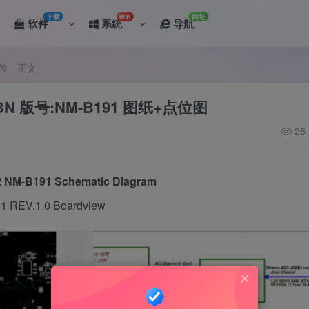
下载
win
网址
软件
系统
导航
位
正文
5IKBN 版号:NM-B191 图纸+点位图
25
 NM-B191 Schematic Diagram
1 REV.1.0 Boardview