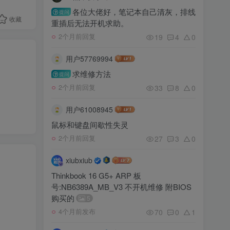
各位大佬好，笔记本自己清灰，排线
提问
收藏
重插后无法开机求助。
19
4
0
2个月前回复
用户57769994
求维修方法
提问
33
8
0
2个月前回复
用户61008945
鼠标和键盘间歇性失灵
27
3
0
2个月前回复
xiubxiub
Thinkbook 16 G5+ ARP 板
号:NB6389A_MB_V3 不开机维修 附BIOS
购买的
5
70
0
1
4个月前发布