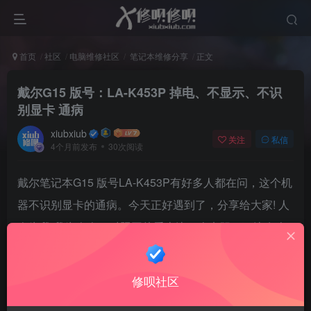
首页
社区
电脑维修社区
笔记本维修分享
正文
戴尔G15 版号：LA-K453P 掉电、不显示、不识
别显卡 通病
xiubxiub
关注
私信
4个月前发布
30次阅读
戴尔笔记本G15 版号LA-K453P有好多人都在问，这个机
器不识别显卡的通病。今天正好遇到了，分享给大家! 人
人为我 我为人人。对照图片看上边一个电阻，下边有个
电容，重新焊接一下，取的时候一定小心。
修呗社区