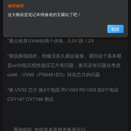
修呗修呗
报错灯2黄7白；
这大概就是笔记本维修者的宝藏站了吧！
下面给出方案，逐一测试维修！
社区
*重点检查UV66的两个供电，3.3V 跟 1.2V
*都说换电阻的，维修没多久都会返修。遇到这个基本都
是uv32低压线性稳压芯片有问题，换完还有问题在考虑
uv66，UV66（PS8461EQ）转化芯片的问题
*换 UV32 芯片 换2个电阻 RV1003 RV1002 拆2个电容
CV7197 CV7198 测试
通病电阻 加焊或者直接更换就可以