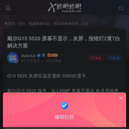
首页
社区
电脑维修社区
笔记本维修分享
正文
戴尔G15 5520 屏幕不显示，灰屏，报错灯2黄7白
解决方案
xiubxiub
关注
私信
4个月前发布
108次阅读
G15 5520 灰屏应该是通病 3060的显卡。
戴尔G15 5520 版号：la-L659P 屏幕不显示 有进系统声
音 偶尔开机能显示LOGO进到系统界面屏幕就黑掉；
有时候开机直接灰屏 有背光 没字，有时候亮LOGO 后就
修呗社区
灰屏；