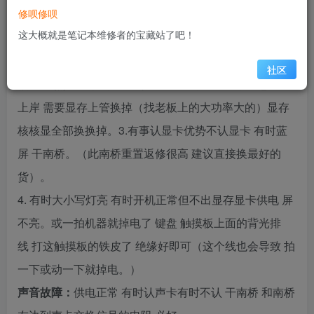
修呗修呗
心
并显存一起重置，运气好不会返修，
买的显卡不好照
这大概就是笔记本维修者的宝藏站了吧！
2.
样返修。
显存供电上管击穿；一该集成显卡
上管换
掉
显存去掉。二该集显
显卡烧的不认了
需要换个能人的
社区
20
2
核显
不然
款拯救者
不认显卡会
分钟关机，三想显卡
上岸
需要显存上管换掉（找老板上的大功率大的）显存
3.
核核显全部换换掉。
有事认显卡
优势不认显卡
有时蓝
屏
干南桥。（此南桥重置返修很高
建议直接换最好的
货）。
4.
有时大小写灯亮
有时开机正常但不出显存显卡供电
屏
不亮。或一拍机器就掉电了
键盘
触摸板上面的背光排
线
打这触摸板的铁皮了
绝缘好即可（这个线也会导致
拍
一下或动一下就掉电。）
声音故障：
供电正常
有时认声卡有时不认
干南桥
和南桥