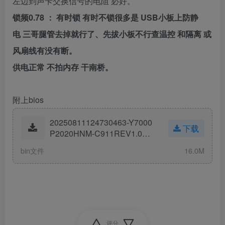
左边到声卡交换信号的电阻
必好。
0.78
USB
锁频
：
有时锁
有时不锁
很多是
小板上
防静
电
三哥腿管去掉就行了、先拔小板
不行查温控
和隔离
或
风扇线有没有断。
供电正常
不拍内存
干南桥。
附上bios
20250811124730463-Y7000
下载
P2020HNM-C911REV1.0验
证OK原厂.bin
bin文件
16.0M
评分