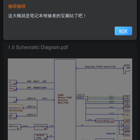
修呗修呗
LA-L245P 图纸
这大概就是笔记本维修者的宝藏站了吧！
社区
Dell Inspiron 15-3515 GDM54 GDM5D LA-L245P Rev
1.0 Schematic Diagram.pdf