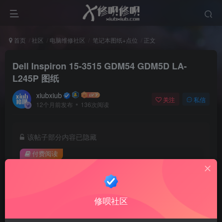
首页
社区
电脑维修社区
笔记本图纸+点位
正文
Dell Inspiron 15-3515 GDM54 GDM5D LA-
L245P 图纸
xiubxiub
关注
私信
12个月前发布
136次阅读
该帖子部分内容已隐藏
付费阅读
5
积分
免费
免费
VIP会员
SVIP会员
修呗社区
登录购买