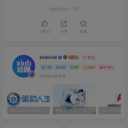
喜欢就支持一下吧
2.双击打开解压后的【Geek Uninstaller】文件夹。
点赞
12
分享
收藏
xiubxiub
关注
192
262
24
2584
6.1W+
天生我才必有用
驱动人生-绿色版免安装|一键运行exe
格式工厂5.20-多媒体格式转换工具|免安装绿色版