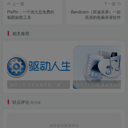
上一篇
下一篇
3.鼠标右击【Geek】选择【以管理身份运行】。
PixPin：一个强大且免费的
Bandicam（班迪录屏）一款
截图贴图工具
高清的电脑录屏软件
相关推荐
驱动人生-绿色版免安装|一键运行exe
格式工厂5.20-多媒体格式转换工
4.安装成功！
轻点评论
抢沙发
请登录后发表评论