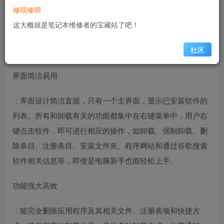
修呗修呗
：软件体积约为 1.7M，是一个单文件的绿色软件，无需安
这大概就是笔记本维修者的宝藏站了吧！
装，从官网下载后解压即可使用，可直接放在闪存驱动器等
社区
移动存储设备上，方便在不同电脑上使用。
界面简洁易用
：界面设计简洁直观，只有一个主界面，显示已安装软件的
列表。所有和卸载有关的功能都集中在右键菜单中，用户右
键点击软件，即可进行相应的操作，如卸载、强制卸载、删
除条目、注册条目、安装文件夹、程序网站和通过谷歌搜索
软件相关信息等，即使是电脑新手也能轻松上手。
功能强大高效
：能完全删除应用程序及其相关文件、注册表项和快捷方