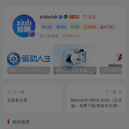
步】。
xiubxiub
关注
192
262
24
2584
6.1W+
世上无难事，只怕有心人
驱动人生-绿色版免安装|一键运行exe
格式工厂5.20-多媒体格式转换工具|免安装绿色版
上一篇
下一篇
无更多文章
Microsoft Office 2024（正式
版）免费下载|简体中文|附完
整安装教程
相关推荐
7.❶选择【典型安装】，❷修改路径地址中的首字符C可更改