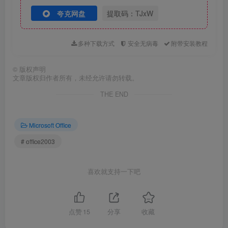
夸克网盘
提取码：TJxW
多种下载方式
安全无病毒
附带安装教程
©
版权声明
文章版权归作者所有，未经允许请勿转载。
5.输入【用户名】（可随便填写），点击【下一步】。
THE END
Microsoft Office
# office2003
喜欢就支持一下吧
点赞
15
分享
收藏
6.勾选【我接受《许可协议》中的条款】，点击【下一