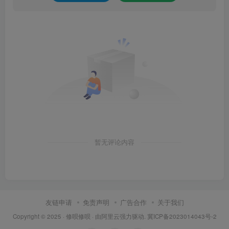
8.点击【安装】。
暂无评论内容
9.软件安装中（大约需要2分钟）。
友链申请
免责声明
广告合作
关于我们
Copyright © 2025 ·
修呗修呗
· 由
阿里云
强力驱动.
冀ICP备2023014043号-2