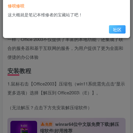
Office 2003是由微软公司精心打造的一套功能强大的办公软
修呗修呗
件套件，专为Microsoft Windows和Apple Macintosh操作系
这大概就是笔记本维修者的宝藏站了吧！
统用户设计。这款软件套件在办公室和行政等领域中得到了
社区
广泛应用，极大地提高了工作效率。与众多办公室应用程序
一样，Office 2003不仅提供了丰富的本地功能，还集成了联
合的服务器和基于互联网的服务，为用户提供了更为全面和
便捷的办公体验
安装教程
1.鼠标右击【Office2003】压缩包（win11系统需先点击“显示
更多选项）选择【解压到 Office2003\（E）】。
（无法解压？点击下方先安装解压缩软件）
winrar64位中文版免费下载|解压
免费
缩软件|好用推荐