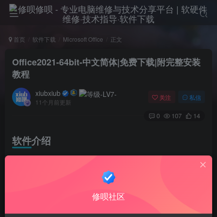
首页
软件下载
Microsoft Office
正文
Office2021-64bit-中文简体|免费下载|附完整安装
教程
xiubxiub
关注
私信
11个月前更新
0
107
14
软件介绍
Microsoft Office是由Microsoft(微软)公司开发的一套基于
Windows 操作系统的办公软件套装。常用组件有 Word、
Excel、PowerPoint、Access、Outlook等。
修呗社区
安装教程