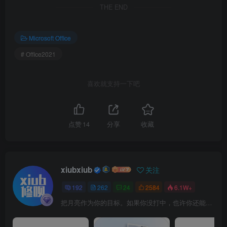
THE END
Microsoft Office
6.打开安装包解压后的【Office2021(64bit)】文件夹，鼠标右
# Office2021
击【Crack】选择【解压到当前文件夹】。
喜欢就支持一下吧
温馨提示
①解压【Crack】前：必须要先关闭“所有杀
点赞
14
分享
收藏
毒软件(部分电脑自带的“McAfee”也要关
闭）、防火墙、Windows Defender”，否则可
能会被杀毒软件误杀清除程序或致无法正常
xiubxiub
关注
运行。
192
262
24
2584
6.1W+
②猜您想问：
把月亮作为你的目标。如果你没打中，也许你还能打中星星
▷点击查看：👉
杀毒软件为什么会报病毒？
▷点击查看：👉
如何关闭杀毒软件？