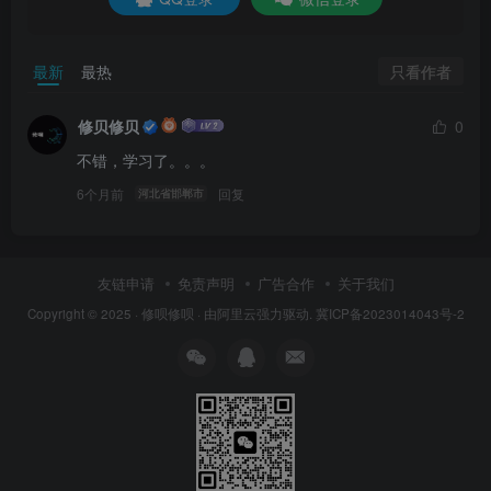
只看作者
最新
最热
修贝修贝
0
不错，学习了。。。
6个月前
回复
河北省邯郸市
友链申请
免责声明
广告合作
关于我们
Copyright © 2025 ·
修呗修呗
· 由
阿里云
强力驱动.
冀ICP备2023014043号-2