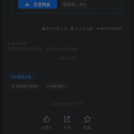
百度网盘
提取码：8rjt
多种下载方式
安全无病毒
附带安装教程
©
版权声明
文章版权归作者所有，未经允许请勿转载。
THE END
联想主板
# Y9000P IRX8
# NM-F091
喜欢就支持一下吧
点赞
9
分享
收藏