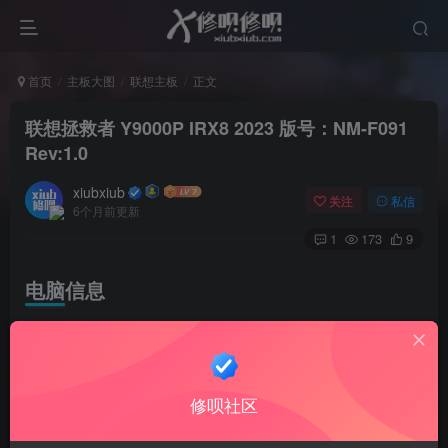
首页
主板大图
联想主板
正文
联想拯救者 Y9000P IRX8 2023 版号：NM-F091
Rev:1.0
xiubxiub
关注
私信
6个月前更新
1
173
9
电脑信息
Legion Y9000P IRX8 (2023款)
CPU型号 第十三代智能英特尔酷睿I9-13900HX
修呗社区
独立显卡 NVIDIA GeForce RTX 4060