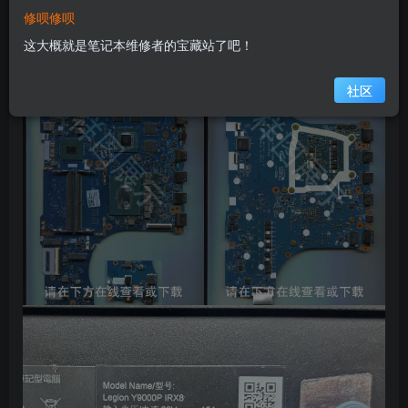
修呗修呗
缩略图
这大概就是笔记本维修者的宝藏站了吧！
社区