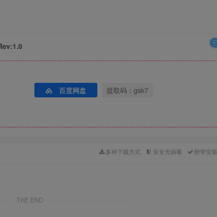
ev:1.0
百度网盘
提取码：gsk7
多种下载方式
安全无病毒
附带安
THE END