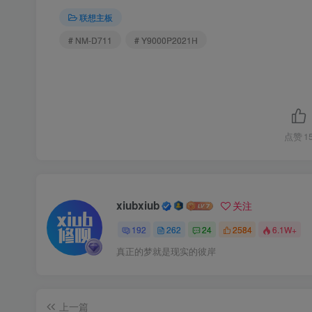
联想主板
# NM-D711
# Y9000P2021H
点赞
1
xiubxiub
关注
192
262
24
2584
6.1W+
真正的梦就是现实的彼岸
上一篇