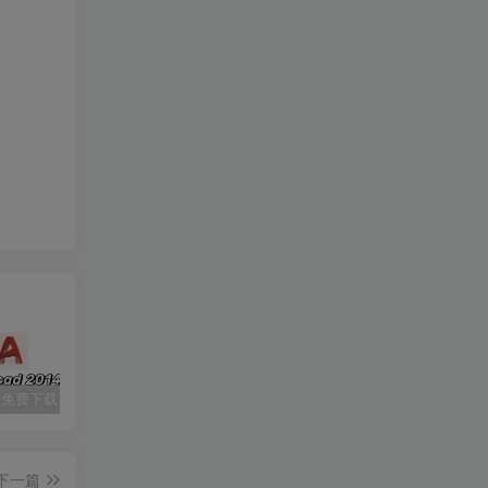
CAD2014 免费下载安装|中文简体|附安装教程
七彩虹隐星P15 23 版号：6-71-V2500-D02
Ai 2024（illustrator cc 2024）免费下载|简体中文|一键安装永久使用
下一篇