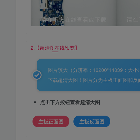
2.【超清图在线预览】
图片较大（分辨率：10200*14039；
下载超清大图！图片分为主板正面图和反
点击下方按钮查看超清大图
主板正面图
主板反面图