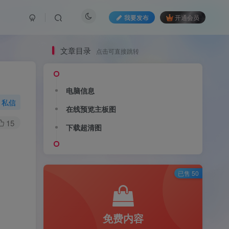
我要发布
开通会员
文章目录
点击可直接跳转
电脑信息
私信
在线预览主板图
15
下载超清图
已售 50
免费内容