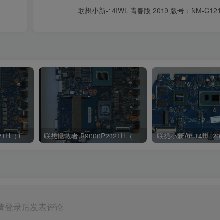
联想小新-14IWL 青春版 2019 版号：NM-C121 
联想拯救者Y7000P2021H（11代i7 RTX3060）版号:NM-D711 Rev:2.0
联想拯救者 R9000P2021H（R7-5800H 显卡 RTX 3060）NM-D562 Rev:2.0
请登录后发表评论