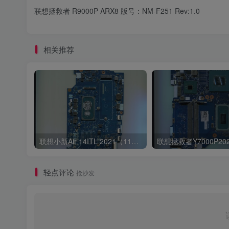
联想拯救者 R9000P ARX8 版号：NM-F251 Rev:1.0
相关推荐
联想小新Air 14ITL 2021（11代i5 集显）版号：LA-K321P Rev:1B
轻点评论
抢沙发