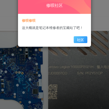
修呗社区
修呗修呗
这大概就是笔记本维修者的宝藏站了吧！
社区