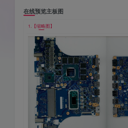
在线预览主板图
1.【缩略图】