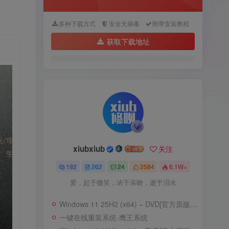
多种下载方式
安全无病毒
附带安装教程
获取下载地址
xiubxiub
关注
192
262
24
2584
6.1W+
爱，起于微笑，浓于亲吻，逝于泪水
Windows 11 25H2 (x64) – DVD[官方原版ISO]–含家庭版
一键在线重装系统-鹰王系统