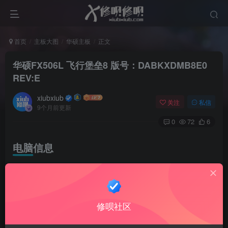
首页
主板大图
华硕主板
正文
‌华硕FX506L 飞行堡垒8 版号：DABKXDMB8E0
REV:E
xiubxiub
关注
私信
9个月前更新
0
72
6
电脑信息
cpu:英特尔酷睿i7-10750H处理器
显卡:GTX 1650
修呗社区
缩略图