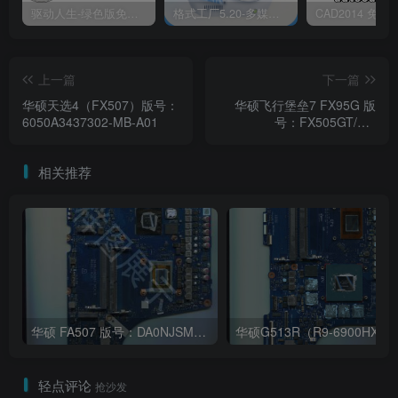
驱动人生-绿色版免安装|一键运行exe
格式工厂5.20-多媒体格式转换工具|免安装绿色版
上一篇
下一篇
华硕天选4（FX507）版号：
华硕飞行堡垒7 FX95G 版
6050A3437302-MB-A01
号：FX505GT/MB
REV:2.0A
相关推荐
华硕 FA507 版号：DA0NJSMBAD0 REV:D
华硕G513R（R9-690
轻点评论
抢沙发