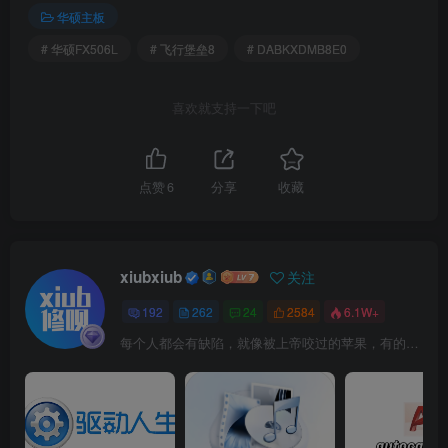
华硕主板
# 华硕FX506L
# 飞行堡垒8
# DABKXDMB8E0
喜欢就支持一下吧
点赞
6
分享
收藏
xiubxiub
关注
192
262
24
2584
6.1W+
每个人都会有缺陷，就像被上帝咬过的苹果，有的人缺陷比较大，正是因为上帝特别喜欢他的芬芳