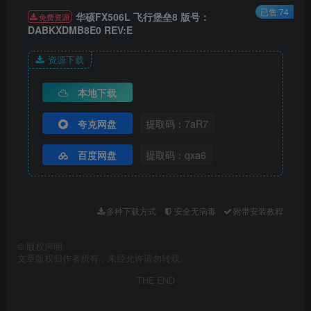
已售 74
‌华硕FX506L 飞行堡垒8 版号：
免费资源
DABKXDMB8E0 REV:E
资源下载
本地下载
夸克网盘
提取码：7aR7
百度网盘
提取码：qxa6
多种下载方式
安全无病毒
附带安装教程
©
版权声明
文章版权归作者所有，未经允许请勿转载。
THE END