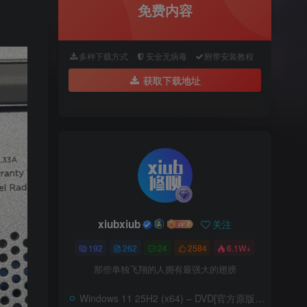
免费内容
多种下载方式
安全无病毒
附带安装教程
获取下载地址
xiubxiub
关注
192
262
24
2584
6.1W+
那些单独飞翔的人拥有最强大的翅膀
Windows 11 25H2 (x64) – DVD[官方原版ISO]–含家庭版