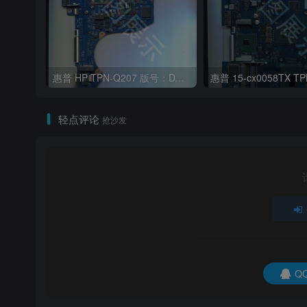
惠普 HP TPN-Q207 版号：DAG7ALMB8C0 Rev:C
轻点评论
抢沙发
Q