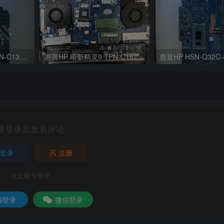
惠普 15-cx0058TX TPN-C133 版号：LA-F841P Rev:1A
惠普HP 暗影精灵9 TPN-C167 版号:LA-M783P REV:2.0
请登录后发表评论
登录
注册
社交账号登录
Q登录
微信登录