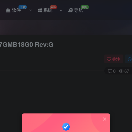
下载
win
网址
软件
系统
导航
GMB18G0 Rev:G
关注
0
67