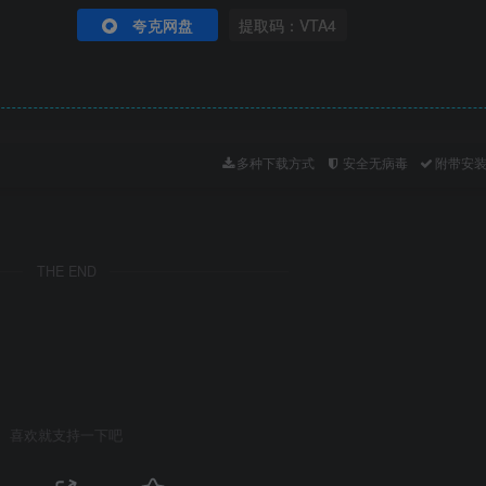
夸克网盘
提取码：VTA4
多种下载方式
安全无病毒
附带安
THE END
喜欢就支持一下吧