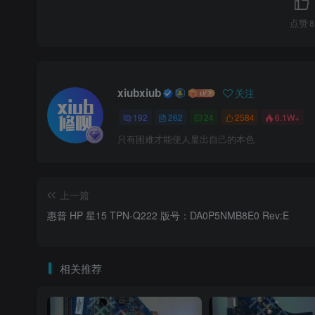
点赞
8
xiubxiub
关注
192
262
24
2584
6.1W+
只有困难才能使人显出自己的本色
上一篇
惠普 HP 星15 TPN-Q222 版号：DA0P5NMB8E0 Rev:E
相关推荐