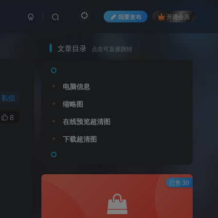
我要发布
开通会员
文章目录
点击可直接跳转
电脑信息
私信
缩略图
8
在线预览超清图
下载超清图
已售 30