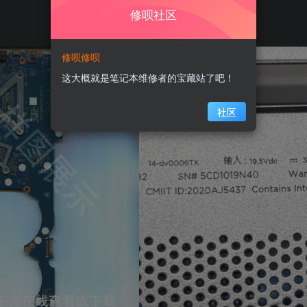
修呗社区
修呗修呗
这大概就是笔记本维修者的宝藏站了吧！
社区