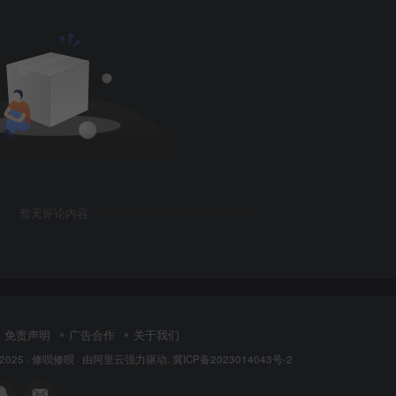
暂无评论内容
免责声明
广告合作
关于我们
 2025 ·
修呗修呗
· 由
阿里云
强力驱动.
冀ICP备2023014043号-2