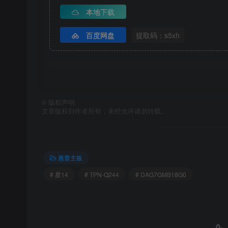
本地下载
百度网盘
提取码：s5xh
©
版权声明
文章版权归作者所有，未经允许请勿转载。
惠普主板
# 星14
# TPN-Q244
# DAG7GMB18G0