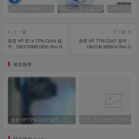
驱动人生-绿色版免安装|一键运行exe
格式工厂5.20-多媒体格式转换工具|免安装绿色版
上一篇
下一篇
惠普 HP 星14 TPN-Q244 版
惠普 HP TPN-Q207 版号：
号：DAG7GMB18G0 Rev:G
DAG7ALMB8C0 Rev:C
相关推荐
惠普 HP TPN-Q207 版号：DAG7ALMB8C0 Rev:C
惠普 15-cx0
轻点评论
抢沙发