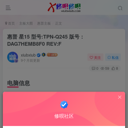
首页
主板大图
惠普主板
正文
惠普 星15 型号:TPN-Q245 版号：
DAG7HEMB8F0 REV:F
xiubxiub
关注
私信
9个月前更新
0
59
8
电脑信息
HP Pavilion Laptop 15-eg2100TU
cpu: Intel Core i5-1240P
修呗社区
缩略图