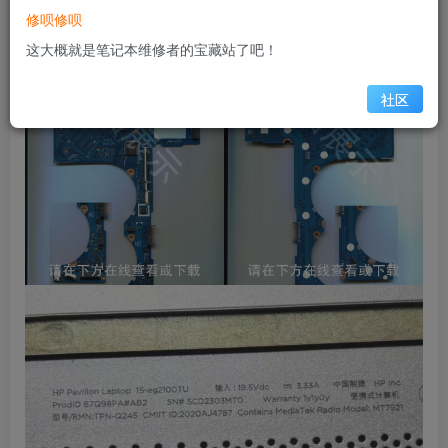
修呗修呗
这大概就是笔记本维修者的宝藏站了吧！
社区