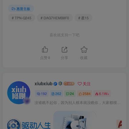
惠普主板
# TPN-Q245
# DAG7HEMB8F0
# 星15
喜欢就支持一下吧
点赞
8
分享
收藏
xiubxiub
关注
192
262
24
2584
6.1W+
没谁瞧不起你，因为别人根本就没瞧你，大家都很忙的