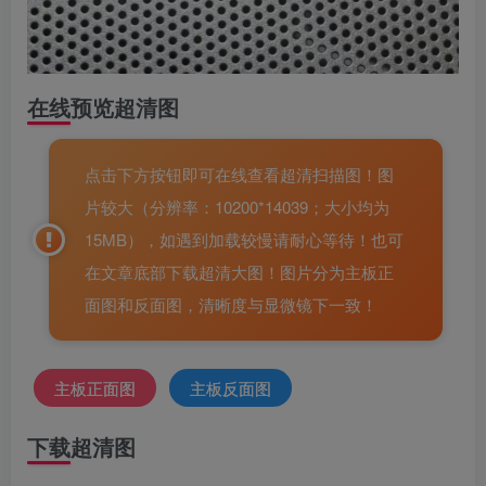
在线预览超清图
点击下方按钮即可在线查看超清扫描图！图
片较大（分辨率：10200*14039；大小均为
15MB），如遇到加载较慢请耐心等待！也可
在文章底部下载超清大图！图片分为主板正
面图和反面图，清晰度与显微镜下一致！
主板正面图
主板反面图
下载超清图