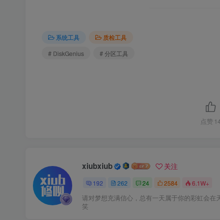
系统工具
质检工具
# DiskGenius
# 分区工具
点赞
1
xiubxiub
关注
192
262
24
2584
6.1W+
请对梦想充满信心，总有一天属于你的彩虹会在
笑