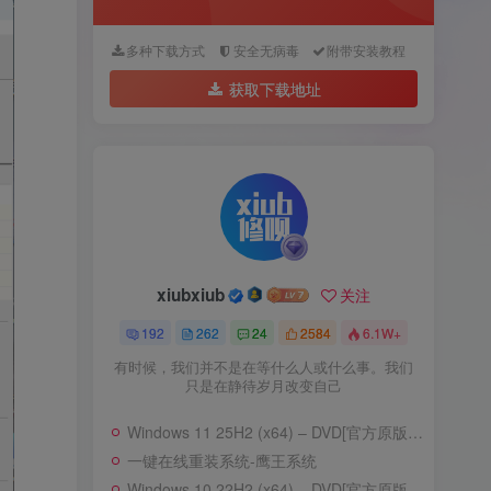
多种下载方式
安全无病毒
附带安装教程
获取下载地址
xiubxiub
关注
192
262
24
2584
6.1W+
有时候，我们并不是在等什么人或什么事。我们
只是在静待岁月改变自己
Windows 11 25H2 (x64) – DVD[官方原版ISO]–含家庭版
一键在线重装系统-鹰王系统
Windows 10 22H2 (x64) – DVD[官方原版ISO]-含家庭版