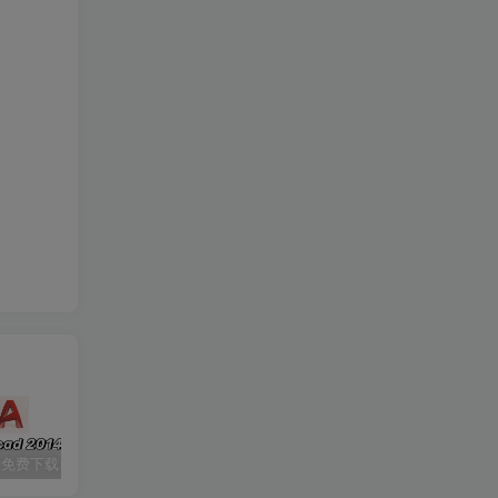
CAD2014 免费下载安装|中文简体|附安装教程
七彩虹隐星P15 23 版号：6-71-V2500-D02
Ai 2024（illustrator cc 2024）免费下载|简体中文|一键安装永久使用