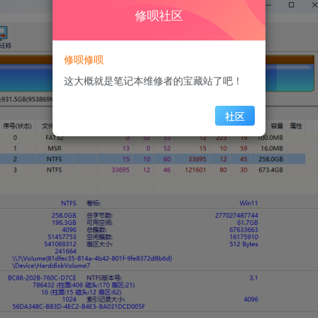
修呗社区
修呗修呗
这大概就是笔记本维修者的宝藏站了吧！
社区