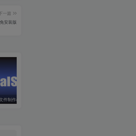
下一篇
-免安装版
UltraISO – 光盘映像文件制作/编辑/转换工具|刻录软件
驱动总裁-绿色版免安装|一键运行exe
图吧工具箱 | 开