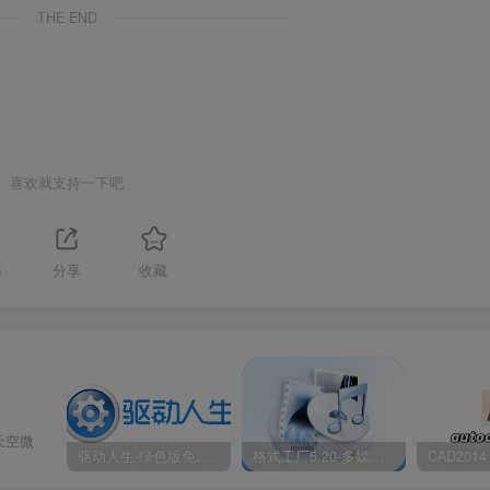
THE END
喜欢就支持一下吧
4
分享
收藏
天空微
驱动人生-绿色版免安装|一键运行exe
格式工厂5.20-多媒体格式转换工具|免安装绿色版