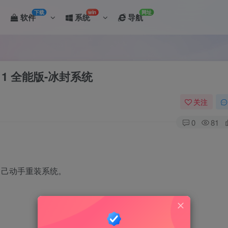
下载
win
网址
软件
系统
导航
11 全能版-冰封系统
关注
0
81
自己动手重装系统。