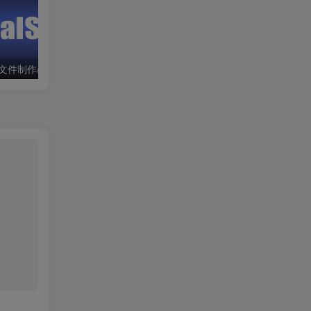
UltraISO – 光盘映像文件制作/编辑/转换工具|刻录软件
驱动总裁-绿色版免安装|一键运行exe