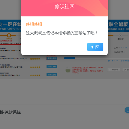
修呗社区
修呗修呗
这大概就是笔记本维修者的宝藏站了吧！
社区
能版-冰封系统