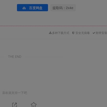
百度网盘
提取码：2x4e
多种下载方式
安全无病毒
附带安
THE END
喜欢就支持一下吧