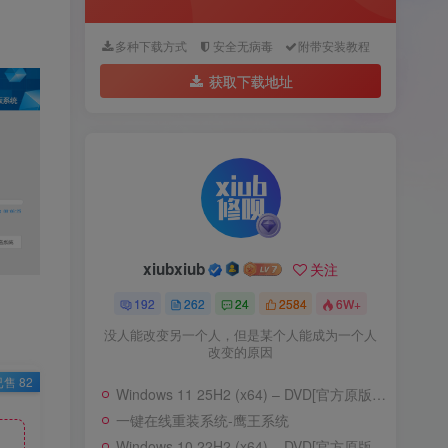
多种下载方式
安全无病毒
附带安装教程
获取下载地址
xiubxiub
关注
192
262
24
2584
6W+
没人能改变另一个人，但是某个人能成为一个人
改变的原因
已售 82
Windows 11 25H2 (x64) – DVD[官方原版ISO]–含家庭版
一键在线重装系统-鹰王系统
Windows 10 22H2 (x64) – DVD[官方原版ISO]-含家庭版