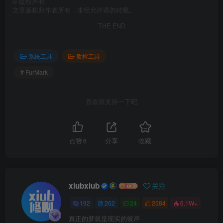
©
版权声明
文章版权归作者所有，未经允许请勿转载。
THE END
系统工具
质检工具
# FurMark
喜欢就支持一下吧
点赞
6
分享
收藏
xiubxiub
关注
192
262
24
2584
6.1W+
真正的梦就是现实的彼岸