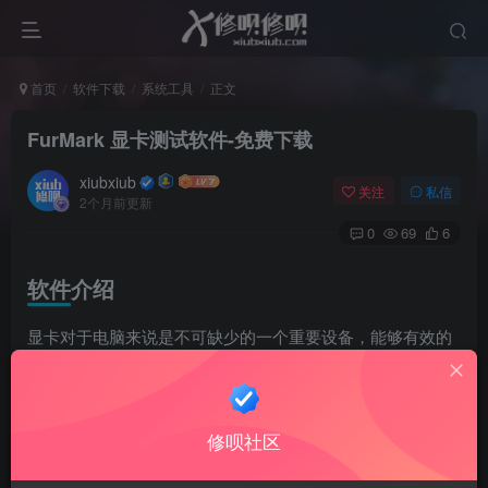
首页
软件下载
系统工具
正文
FurMark 显卡测试软件-免费下载
xiubxiub
关注
私信
2个月前更新
0
69
6
软件介绍
显卡对于电脑来说是不可缺少的一个重要设备，能够有效的
完成各种工作，其所产生的巨大作用是不容忽视的。而
furmark便是一款专业的显卡测试工具，主要通过皮毛渲染算
法来测试显卡的性能，还可以进行日常烤机，用于测试硬件
修呗社区
稳定性和兼容性。