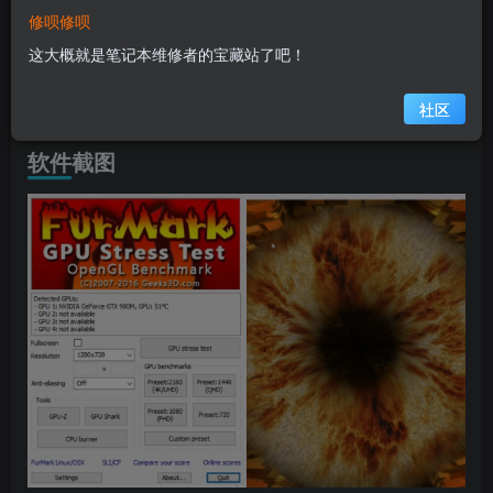
而且软件还提供了多种测试选项，例如全屏/窗口显示模
修呗修呗
式、预设常见分辨率、基于时间或帧的测试形式、多种多重
这大概就是笔记本维修者的宝藏站了吧！
采样反锯齿（MSAA）、游戏模式等，非常实用出色，收到
社区
了众多用户的青睐。
软件截图