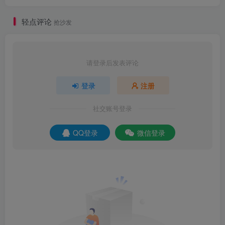
在D盘或其它磁盘下新建一个“CAD2020”文件夹。注：安装
轻点评论
抢沙发
路径中不能有中文），点击【安装】。
请登录后发表评论
登录
注册
社交账号登录
QQ登录
微信登录
7.软件安装中（大约需要10分钟）。