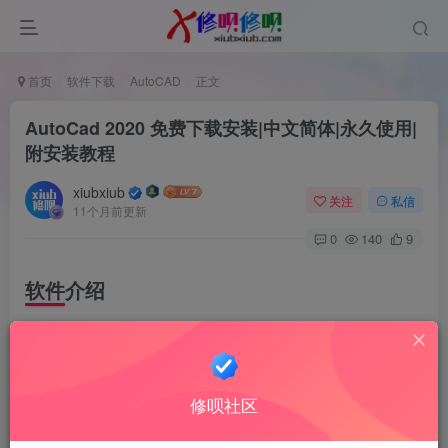
首页
软件下载
AutoCAD
正文
AutoCad 2020 免费下载安装|中文简体|永久使用|
附安装教程
xiubxiub
关注
私信
11个月前更新
0
140
9
软件介绍
AutoCAD 是由欧特克（Autodesk）公司于 1982 年首次开发
的自动计算机辅助设计软件，英文全称为 “Auto Computer
Aided Design”
修呗社区
AutoCAD功能特点