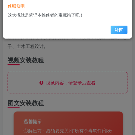
修呗修呗
二维绘图：精确绘制/编辑图形，支持标注与文字注释。 三维
这大概就是笔记本维修者的宝藏站了吧！
建模：实体/曲面/网格建模，支持渲染与导航。 参数化设
计：几何/尺寸约束，自动调整修改。 数据共享：DWG格式
社区
兼容，图层管理，多软件协作。 应用领域：建筑、机械、电
子、土木工程设计。
视频安装教程
隐藏内容，请登录后查看
图文安装教程
温馨提示
①解压前：必须要先关闭“所有杀毒软件(部分