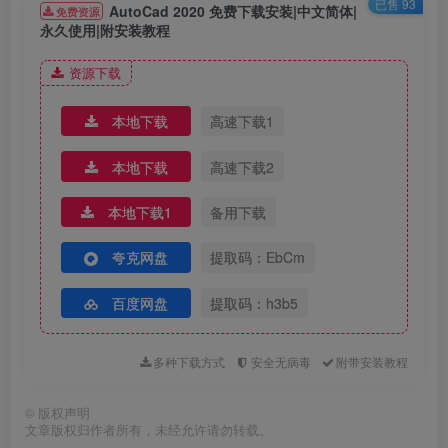
2.打开解压后的文件夹，双击打开【安装包】文件夹。
已售 93
AutoCad 2020 免费下载安装|中文简体|
免费资源
永久使用|附安装教程
资源下载
本地下载
高速下载1
本地下载
高速下载2
3.鼠标右击【Setup】选择【以管理员身份运行】。
本地下载1
备用下载
夸克网盘
提取码：EbCm
百度网盘
提取码：h3b5
多种下载方式
安全无病毒
附带安装教程
©
版权声明
文章版权归作者所有，未经允许请勿转载。