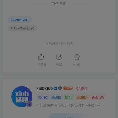
THE END
AutoCAD
# AutoCad 2020
4.点击【安装】。
喜欢就支持一下吧
点赞
9
分享
收藏
xiubxiub
关注
192
262
24
2584
6.1W+
生活从未变得容易，只是我们变得更加坚强