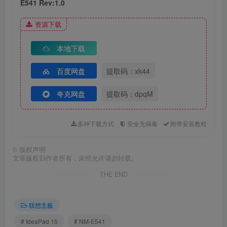
E541 Rev:1.0
资源下载
本地下载
百度网盘
提取码：xk44
夸克网盘
提取码：dpqM
多种下载方式
安全无病毒
附带安装教程
©
版权声明
文章版权归作者所有，未经允许请勿转载。
THE END
联想主板
# IdeaPad 15
# NM-E541