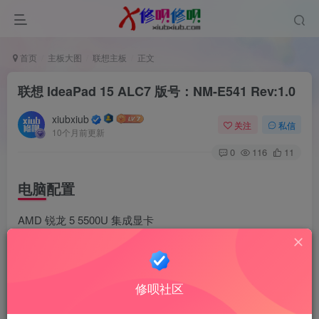
首页
主板大图
联想主板
正文
联想 IdeaPad 15 ALC7 版号：NM-E541 Rev:1.0
xiubxiub
关注
私信
10个月前更新
0
116
11
电脑配置
AMD 锐龙 5 5500U 集成显卡
缩略图
修呗社区