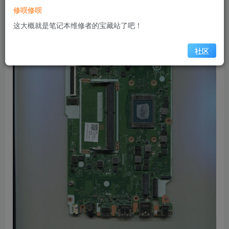
修呗修呗
这大概就是笔记本维修者的宝藏站了吧！
社区