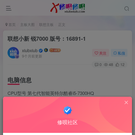
首页
主板大图
联想主板
正文
联想小新 锐7000 版号：16891-1
xiubxiub
关注
私信
9个月前更新
0
48
12
电脑信息
CPU型号 第七代智能英特尔酷睿i5-7300HQ
显卡 NVIDIA GeForce GTX 1050
缩略图
修呗社区