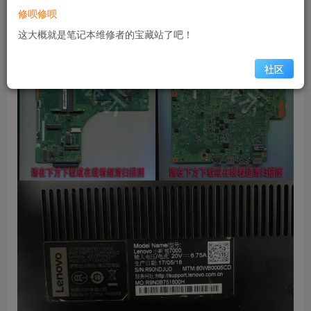
修呗修呗
这大概就是笔记本维修者的宝藏站了吧！
社区