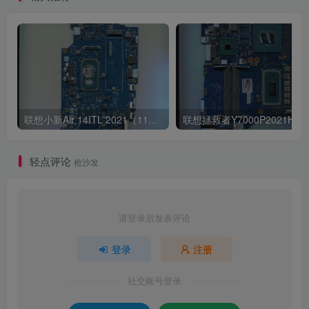
联想小新Air 14ITL 2021（11代i5 集显）版号：LA-K321P Rev:1B
轻点评论
抢沙发
请登录后发表评论
登录
注册
社交账号登录