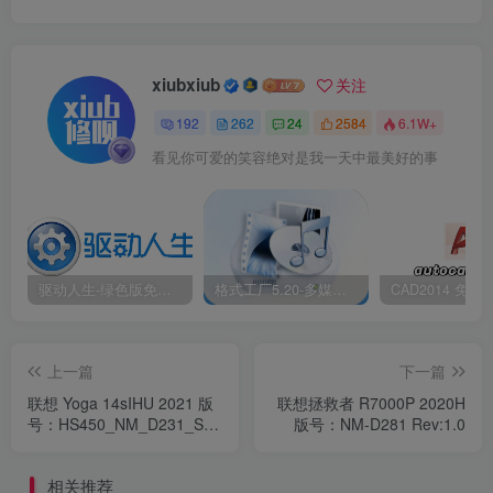
xiubxiub
关注
192
262
24
2584
6.1W+
看见你可爱的笑容绝对是我一天中最美好的事
驱动人生-绿色版免安装|一键运行exe
格式工厂5.20-多媒体格式转换工具|免安装绿色版
上一篇
下一篇
联想 Yoga 14sIHU 2021 版
联想拯救者 R7000P 2020H
号：HS450_NM_D231_SVT
版号：NM-D281 Rev:1.0
REV:1.0
相关推荐